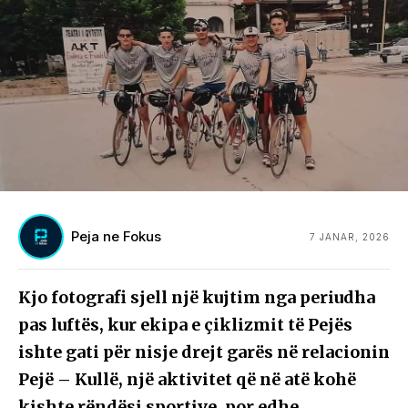
Peja ne Fokus
7 JANAR, 2026
Kjo fotografi sjell një kujtim nga periudha
pas luftës, kur ekipa e çiklizmit të Pejës
ishte gati për nisje drejt garës në relacionin
Pejë – Kullë, një aktivitet që në atë kohë
kishte rëndësi sportive, por edhe