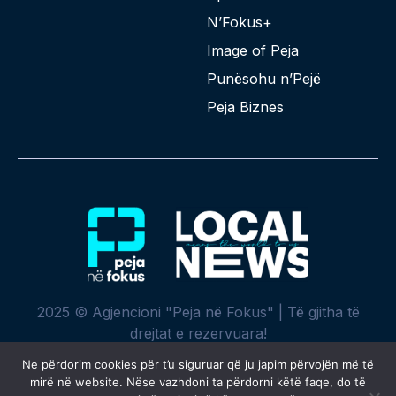
N’Fokus+
Image of Peja
Punësohu n’Pejë
Peja Biznes
2025 © Agjencioni "Peja në Fokus" | Të gjitha të
drejtat e rezervuara!
Ne përdorim cookies për t’u siguruar që ju japim përvojën më të
mirë në website. Nëse vazhdoni ta përdorni këtë faqe, do të