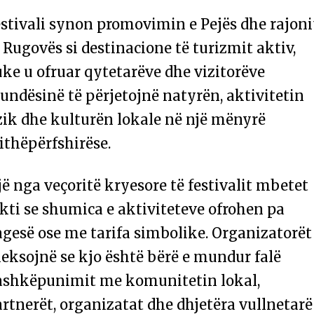
stivali synon promovimin e Pejës dhe rajoni
 Rugovës si destinacione të turizmit aktiv,
ke u ofruar qytetarëve dhe vizitorëve
ndësinë të përjetojnë natyrën, aktivitetin
zik dhe kulturën lokale në një mënyrë
ithëpërfshirëse.
ë nga veçoritë kryesore të festivalit mbetet
kti se shumica e aktiviteteve ofrohen pa
gesë ose me tarifa simbolike. Organizatorët
eksojnë se kjo është bërë e mundur falë
ashkëpunimit me komunitetin lokal,
rtnerët, organizatat dhe dhjetëra vullnetarë