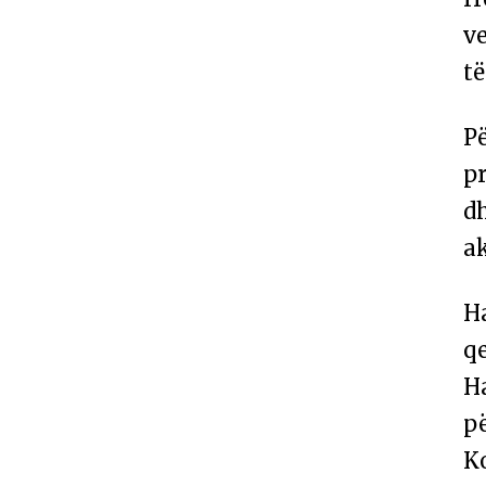
v
të
Pë
p
dh
ak
Ha
qe
Ha
pë
K