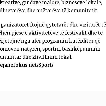
kreative, guidave malore, bizneseve lokale,
llnetarëve dhe anëtarëve të komunitetit.
ganizatorët ftojnë qytetarët dhe vizitorët t
hen pjesë e aktiviteteve të festivalit dhe të
rjetojnë nga afër programin katërditor që
romovon natyrën, sportin, bashkëpunimin
omunitar dhe zhvillimin lokal.
Pejanefokus.net/Sport/