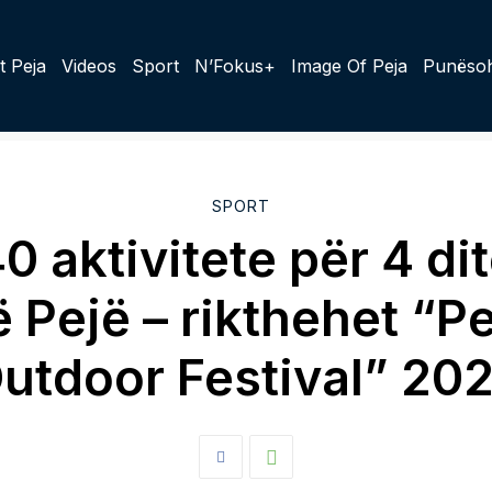
t Peja
Videos
Sport
N’Fokus+
Image Of Peja
Punësoh
SPORT
0 aktivitete për 4 di
 Pejë – rikthehet “P
utdoor Festival” 20