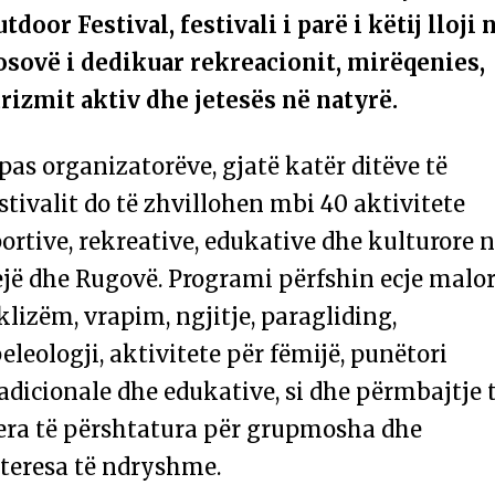
tdoor Festival, festivali i parë i këtij lloji 
osovë i dedikuar rekreacionit, mirëqenies,
rizmit aktiv dhe jetesës në natyrë.
pas organizatorëve, gjatë katër ditëve të
stivalit do të zhvillohen mbi 40 aktivitete
ortive, rekreative, edukative dhe kulturore 
jë dhe Rugovë. Programi përfshin ecje malor
klizëm, vrapim, ngjitje, paragliding,
eleologji, aktivitete për fëmijë, punëtori
adicionale dhe edukative, si dhe përmbajtje 
jera të përshtatura për grupmosha dhe
nteresa të ndryshme.