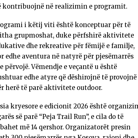
 kontribuojnë në realizimin e programit.
ogrami i këtij viti është konceptuar për të
itha grupmoshat, duke përfshirë aktivitete
ukative dhe rekreative për fëmijë e familje,
or edhe aventura në natyrë për pjesëmarrës
e përvojë. Vëmendje e veçantë u është
shtuar edhe atyre që dëshirojnë të provojnë
r herë të parë aktivitete outdoor.
sia kryesore e edicionit 2026 është organizi
garës së parë “Peja Trail Run”, e cila do të
bahet më 14 qershor. Organizatorët presin
eth 300 pjesëmarrës nga Kosova, rajoni dhe