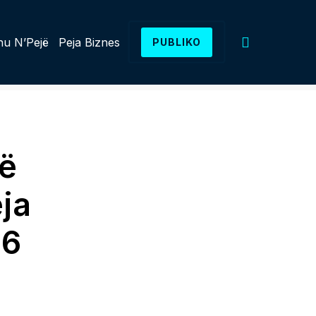
u N’Pejë
Peja Biznes
PUBLIKO
të
eja
26