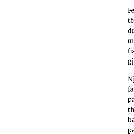
Fe
të
du
mu
fi
gj
Nj
fa
pa
th
b
pa