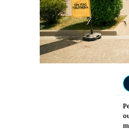
Pe
ou
mb