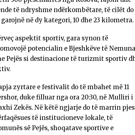
ende të ndryshme ndërkombëtare, të cilët do
 garojnë në dy kategori, 10 dhe 23 kilometra.
rveç aspektit sportiv, gara synon të
romovojë potencialin e Bjeshkëve të Nemun
e Pejës si destinacione të turizmit sportiv d
tiv.
pja zyrtare e festivalit do të mbahet më 11
rshor, duke filluar nga ora 20:30, në Mulliri i
xhi Zekës. Në këtë ngjarje do të marrin pje
rfaqësues të institucioneve lokale, të
omunës së Pejës, shoqatave sportive e