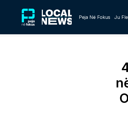
Peja Në Fokus
Ju Fle
4
në
O