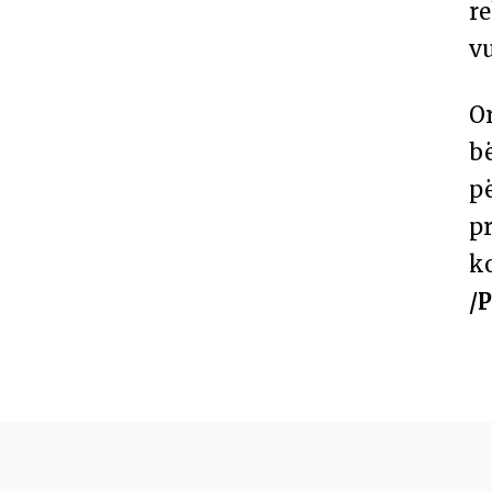
re
vu
Or
bë
pë
p
k
/