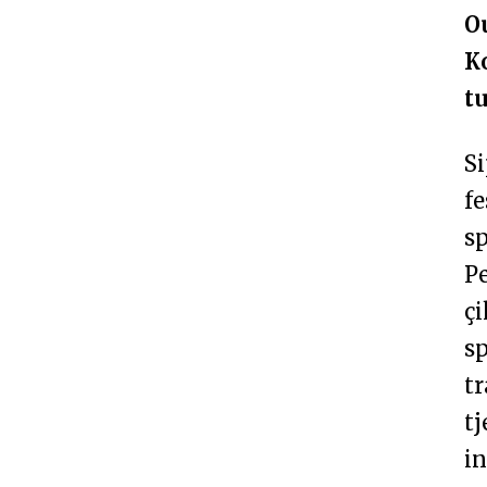
Ou
K
tu
Si
fe
sp
Pe
çi
sp
tr
t
i