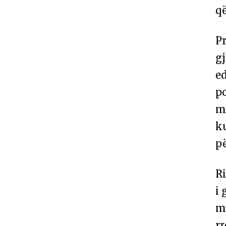
që
Pr
gj
ed
p
m
ku
pë
Ri
i 
m
rr