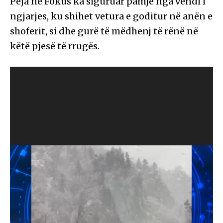
Peja në Fokus ka siguruar pamje nga vendi i
ngjarjes, ku shihet vetura e goditur në anën e
shoferit, si dhe gurë të mëdhenj të rënë në
këtë pjesë të rrugës.