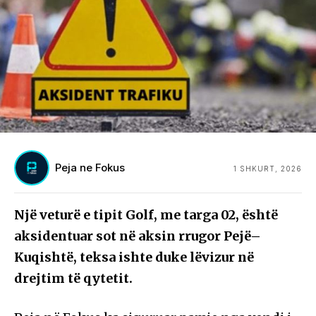
Peja ne Fokus
1 SHKURT, 2026
Një veturë e tipit Golf, me targa 02, është
aksidentuar sot në aksin rrugor Pejë–
Kuqishtë, teksa ishte duke lëvizur në
drejtim të qytetit.