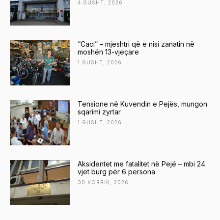
4 GUSHT, 2026
“Caci” – mjeshtri që e nisi zanatin në
moshën 13-vjeçare
1 GUSHT, 2026
Tensione në Kuvendin e Pejës, mungon
sqarimi zyrtar
1 GUSHT, 2026
Aksidentet me fatalitet në Pejë – mbi 24
vjet burg për 6 persona
30 KORRIK, 2026