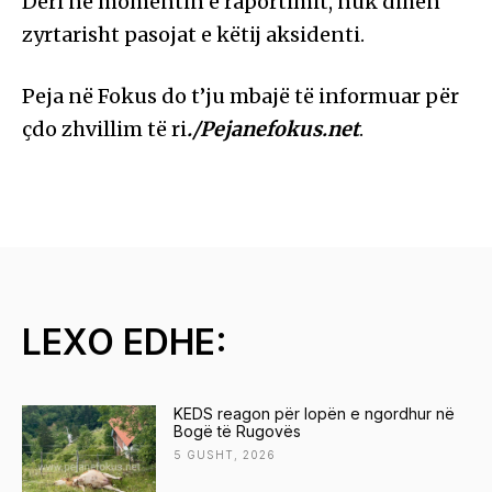
Deri në momentin e raportimit, nuk dihen
o
zyrtarisht pasojat e këtij aksidenti.
j
t
Peja në Fokus do t’ju mbajë të informuar për
ë
çdo zhvillim të ri
./Pejanefokus.net
.
s
V
i
d
e
o
LEXO EDHE:
s
h
KEDS reagon për lopën e ngordhur në
Bogë të Rugovës
5 GUSHT, 2026