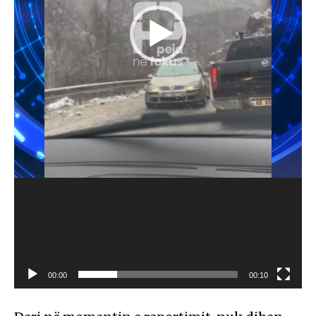
00:00
00:10
L