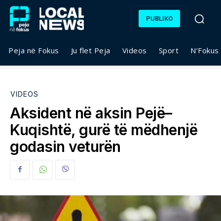
PUBLIKO
Peja në Fokus
Ju flet Peja
Videos
Sport
N’Fokus
VIDEOS
Aksident në aksin Pejë–
Kuqishtë, gurë të mëdhenjë
godasin veturën