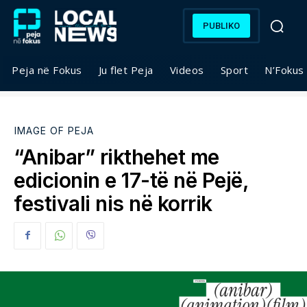
PUBLIKO
Peja në Fokus
Ju flet Peja
Videos
Sport
N’Fokus
IMAGE OF PEJA
“Anibar” rikthehet me
edicionin e 17-të në Pejë,
festivali nis në korrik