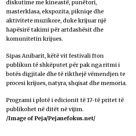
diskutime me kineastë, punëtori,
masterklasa, ekspozita, pikniqe dhe
aktivitete muzikore, duke krijuar një
hapësirë takimi për artdashësit dhe
komunitetin krijues.
Sipas Anibarit, këtë vit festivali fton
publikun të shkëputet për pak nga ritmi i
botës digjitale dhe të rikthejë vëmendjen te
procesi krijues, natyra, shqisat dhe memoria.
Programi i plotë i edicionit të 17-të pritet të
publikohet në ditët në vijim.
/Image of Peja/Pejanefokus.net/