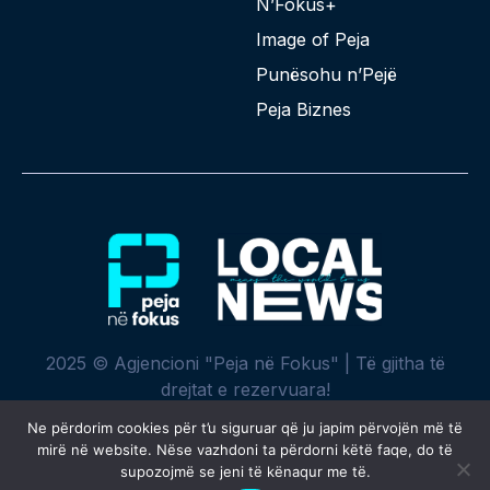
N’Fokus+
Image of Peja
Punësohu n’Pejë
Peja Biznes
2025 © Agjencioni "Peja në Fokus" | Të gjitha të
drejtat e rezervuara!
Ne përdorim cookies për t’u siguruar që ju japim përvojën më të
mirë në website. Nëse vazhdoni ta përdorni këtë faqe, do të
supozojmë se jeni të kënaqur me të.