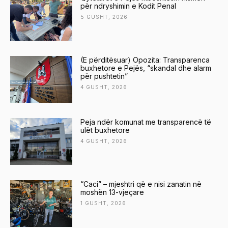
për ndryshimin e Kodit Penal
5 GUSHT, 2026
(E përditësuar) Opozita: Transparenca
buxhetore e Pejës, “skandal dhe alarm
për pushtetin”
4 GUSHT, 2026
Peja ndër komunat me transparencë të
ulët buxhetore
4 GUSHT, 2026
“Caci” – mjeshtri që e nisi zanatin në
moshën 13-vjeçare
1 GUSHT, 2026