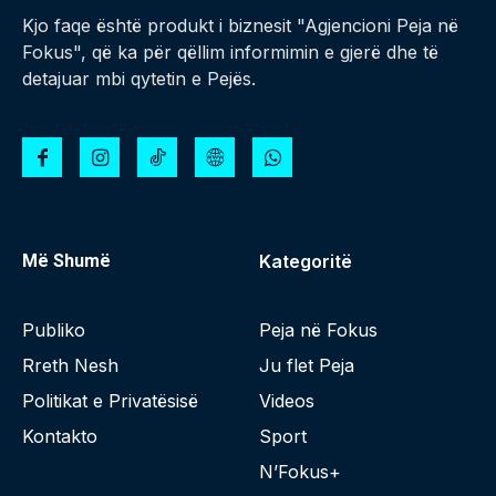
Kjo faqe është produkt i biznesit "Agjencioni Peja në
Fokus", që ka për qëllim informimin e gjerë dhe të
detajuar mbi qytetin e Pejës.
Më Shumë
Kategoritë
Publiko
Peja në Fokus
Rreth Nesh
Ju flet Peja
Politikat e Privatësisë
Videos
Kontakto
Sport
N’Fokus+