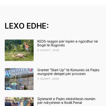
LEXO EDHE:
KEDS reagon për lopën e ngordhur në
Bogë të Rugovës
5 GUSHT, 2026
Grantet “Start-Up” të Komunës së Pejës:
mungojnë detajet për procesin
5 GUSHT, 2026
Qytetarët e Pejës mbështesin nismën
për ndryshimin e Kodit Penal