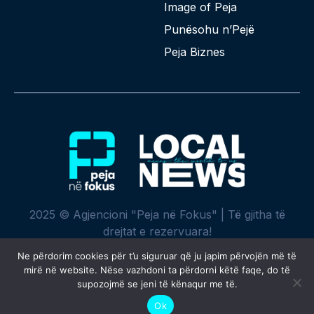
Image of Peja
Punësohu n’Pejë
Peja Biznes
2025 © Agjencioni "Peja në Fokus" | Të gjitha të
drejtat e rezervuara!
Ne përdorim cookies për t’u siguruar që ju japim përvojën më të
mirë në website. Nëse vazhdoni ta përdorni këtë faqe, do të
supozojmë se jeni të kënaqur me të.
Krijuar me ♥ nga
SPREHT
Ok