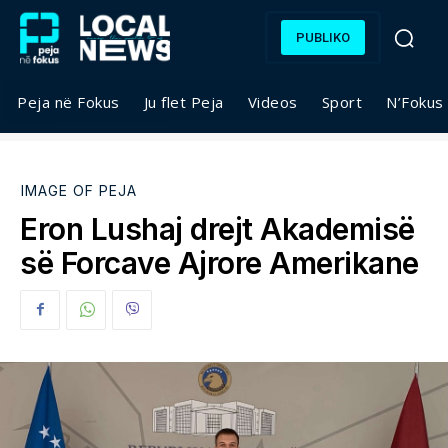
PUBLIKO
Peja në Fokus
Ju flet Peja
Videos
Sport
N’Fokus
IMAGE OF PEJA
Eron Lushaj drejt Akademisë
së Forcave Ajrore Amerikane