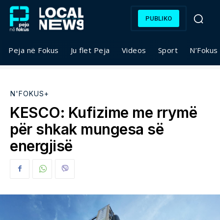
PUBLIKO
Peja në Fokus
Ju flet Peja
Videos
Sport
N’Fokus
N'FOKUS+
KESCO: Kufizime me rrymë
për shkak mungesa së
energjisë