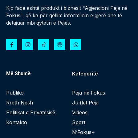
Kjo faqe është produkt i biznesit "Agjencioni Peja në
Fokus", që ka për qëllim informimin e gjerë dhe të
detajuar mbi qytetin e Pejës.
Më Shumë
Kategoritë
Publiko
Peja në Fokus
Rreth Nesh
Ju flet Peja
Politikat e Privatësisë
Videos
Kontakto
Sport
N’Fokus+