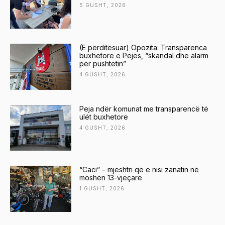
5 GUSHT, 2026
(E përditësuar) Opozita: Transparenca
buxhetore e Pejës, “skandal dhe alarm
për pushtetin”
4 GUSHT, 2026
Peja ndër komunat me transparencë të
ulët buxhetore
4 GUSHT, 2026
“Caci” – mjeshtri që e nisi zanatin në
moshën 13-vjeçare
1 GUSHT, 2026