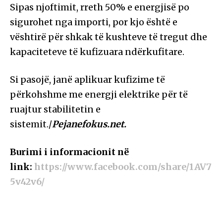
Sipas njoftimit, rreth 50% e energjisë po
sigurohet nga importi, por kjo është e
vështirë për shkak të kushteve të tregut dhe
kapaciteteve të kufizuara ndërkufitare.
Si pasojë, janë aplikuar kufizime të
përkohshme me energji elektrike për të
ruajtur stabilitetin e
sistemit./
Pejanefokus.net.
Burimi i informacionit në
link:
https://www.facebook.com/share/1AV7
5v42v6/