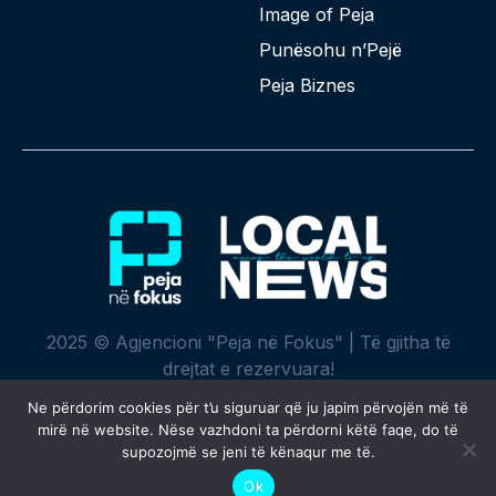
Image of Peja
Punësohu n’Pejë
Peja Biznes
2025 © Agjencioni "Peja në Fokus" | Të gjitha të
drejtat e rezervuara!
Ne përdorim cookies për t’u siguruar që ju japim përvojën më të
mirë në website. Nëse vazhdoni ta përdorni këtë faqe, do të
supozojmë se jeni të kënaqur me të.
Krijuar me ♥ nga
SPREHT
Ok