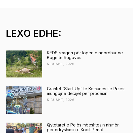
LEXO EDHE:
KEDS reagon për lopën e ngordhur në
Bogë të Rugovës
5 GUSHT, 2026
Grantet “Start-Up” të Komunës së Pejës:
mungojnë detajet për procesin
5 GUSHT, 2026
Qytetarët e Pejës mbështesin nismën
për ndryshimin e Kodit Penal