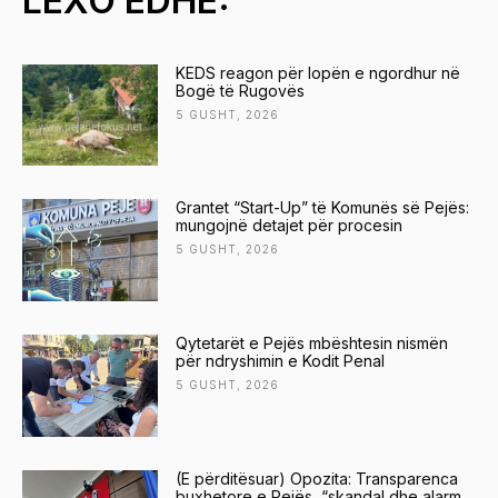
LEXO EDHE:
KEDS reagon për lopën e ngordhur në
Bogë të Rugovës
5 GUSHT, 2026
Grantet “Start-Up” të Komunës së Pejës:
mungojnë detajet për procesin
5 GUSHT, 2026
Qytetarët e Pejës mbështesin nismën
për ndryshimin e Kodit Penal
5 GUSHT, 2026
(E përditësuar) Opozita: Transparenca
buxhetore e Pejës, “skandal dhe alarm