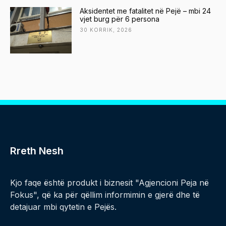
Aksidentet me fatalitet në Pejë – mbi 24
vjet burg për 6 persona
30 KORRIK, 2026
Rreth Nesh
Kjo faqe është produkt i biznesit "Agjencioni Peja në
Fokus", që ka për qëllim informimin e gjerë dhe të
detajuar mbi qytetin e Pejës.