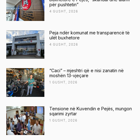
për pushtetin”
4 GUSHT, 2026
Peja ndër komunat me transparencë të
ulët buxhetore
4 GUSHT, 2026
“Caci” – mjeshtri që e nisi zanatin në
moshën 13-vjeçare
1 GUSHT, 2026
Tensione në Kuvendin e Pejës, mungon
sqarimi zyrtar
1 GUSHT, 2026