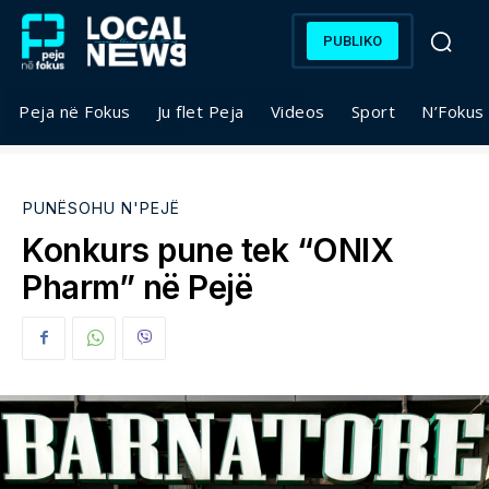
PUBLIKO
Peja në Fokus
Ju flet Peja
Videos
Sport
N’Fokus
PUNËSOHU N'PEJË
Konkurs pune tek “ONIX
Pharm” në Pejë