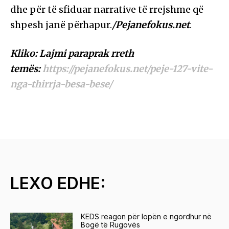
dhe për të sfiduar narrative të rrejshme që
shpesh janë përhapur.
/Pejanefokus.net
.
Kliko: Lajmi paraprak rreth
temës:
https://pejanefokus.net/peje-127-vite-
nga-thirrja-besa-bese/
LEXO EDHE:
KEDS reagon për lopën e ngordhur në
Bogë të Rugovës