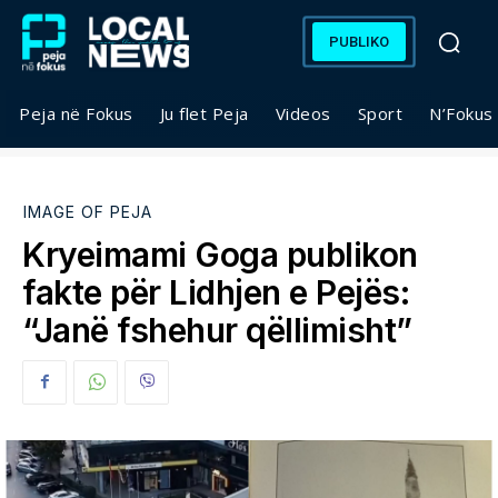
PUBLIKO
Peja në Fokus
Ju flet Peja
Videos
Sport
N’Fokus
IMAGE OF PEJA
Kryeimami Goga publikon
fakte për Lidhjen e Pejës:
“Janë fshehur qëllimisht”