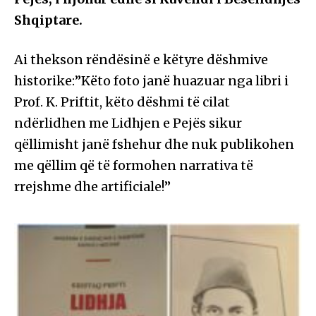
Shqiptare.
Ai thekson rëndësinë e këtyre dëshmive
historike:”Këto foto janë huazuar nga libri i
Prof. K. Priftit, këto dëshmi të cilat
ndërlidhen me Lidhjen e Pejës sikur
qëllimisht janë fshehur dhe nuk publikohen
me qëllim që të formohen narrativa të
rrejshme dhe artificiale!”