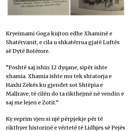
Kryeimami Goga kujton edhe Xhaminë e
Shatërvanit, e cila u shkatërrua gjatë Luftës
së Dytë Botërore.
“Poshtë saj ishin 12 dyqane, sipër ishte
xhamia. Xhamia ishte mu tek shtatorja e
Haxhi Zekës ku gjendet sot Shtëpia e
Mallrave, të cilën do ta rikthejmë në vendin e
saj me lejen e Zotit.”
Ky veprim vjen si një përpjekje për të
rikthyer historinë e vërtetë të Lidhjes së Pejës