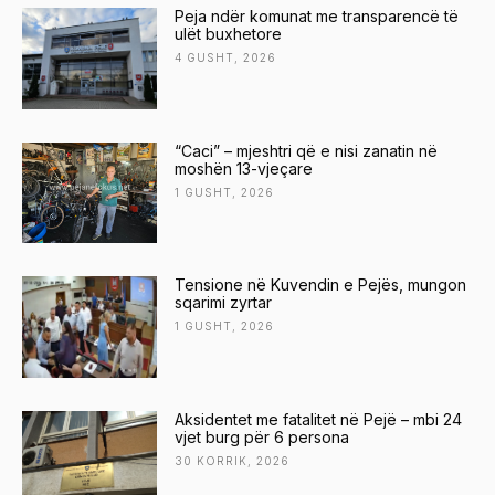
Peja ndër komunat me transparencë të
ulët buxhetore
4 GUSHT, 2026
“Caci” – mjeshtri që e nisi zanatin në
moshën 13-vjeçare
1 GUSHT, 2026
Tensione në Kuvendin e Pejës, mungon
sqarimi zyrtar
1 GUSHT, 2026
Aksidentet me fatalitet në Pejë – mbi 24
vjet burg për 6 persona
30 KORRIK, 2026