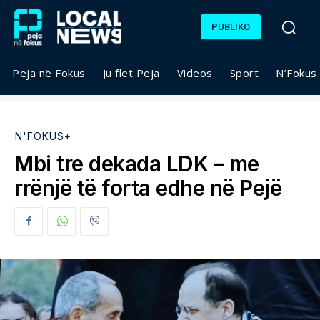
PUBLIKO
Peja në Fokus
Ju flet Peja
Videos
Sport
N’Fokus
N'FOKUS+
Mbi tre dekada LDK – me
rrënjë të forta edhe në Pejë