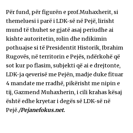
Për fund, për figurën e prof.Muhaxherit, si
themeluesi i parë i LDK-së në Pejë, lirisht
mund të thuhet se gjatë asaj periudhe ai
kishte autoritetin, rolin dhe ndikimin
pothuajse si të Presidentit Historik, Ibrahim
Rugovës, në territorin e Pejës, ndërkohë që
sot kur po flasim, subjekti që ai e drejtonte,
LDK-ja qeverisë me Pejën, madje duke fituar
4 mandate me rradhë, pikërisht me nipin e
tij, Gazmend Muhaxherin, i cili krahas kësaj
është edhe kryetar i degës së LDK-së në
Pejë.
/Pejanefokus.net.