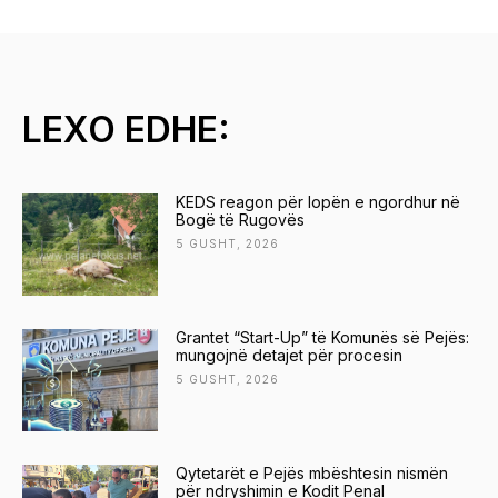
LEXO EDHE:
KEDS reagon për lopën e ngordhur në
Bogë të Rugovës
5 GUSHT, 2026
Grantet “Start-Up” të Komunës së Pejës:
mungojnë detajet për procesin
5 GUSHT, 2026
Qytetarët e Pejës mbështesin nismën
për ndryshimin e Kodit Penal