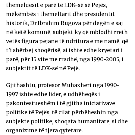
themeluesit e parë të LDK-së së Pejës,
mëkëmbës i themeltarit dhe presidentit
historik, Dr.Ibrahim Rugova për degën e saj
në këtë komunë, subjekt ky që mblodhi rreth
vetës figura pejane të ndritura e me namë, që
t’i shërbej shoqërisë, ai ishte edhe kryetari i
parë, për 15 vite me rradhë, nga 1990-2005, i
subjektit të LDK-së në Pejë.
Gjithashtu, profesor Muhaxheri nga 1990-
1997 ishte edhe lider, e udhëheqës i
pakontestueshëm i të gjitha iniciativave
politike të Pejës, të cilat përbëheshin nga
subjekte politike, shoqata humanitare, si dhe
organizime të tjera qytetare.