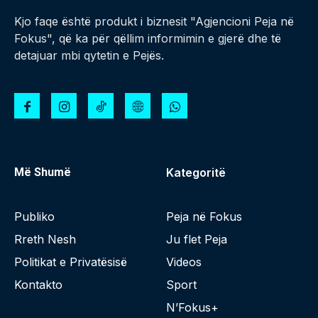
Kjo faqe është produkt i biznesit "Agjencioni Peja në
Fokus", që ka për qëllim informimin e gjerë dhe të
detajuar mbi qytetin e Pejës.
Më Shumë
Kategoritë
Publiko
Peja në Fokus
Rreth Nesh
Ju flet Peja
Politikat e Privatësisë
Videos
Kontakto
Sport
N’Fokus+