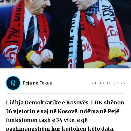
Peja ne Fokus
23 DHJETOR, 2025
Lidhja Demokratike e Kosovës-LDK shënon
36 vjetorin e saj në Kosovë, ndërsa në Pejë
funksionon tash e 34 vite, e që
pashmangshëm kur kujtohen këto data,