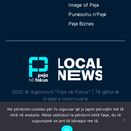
Image of Peja
Punësohu n’Pejë
Peja Biznes
2025 © Agjencioni "Peja në Fokus" | Të gjitha të
drejtat e rezervuara!
Ne përdorim cookies për t’u siguruar që ju japim përvojën më të
mirë në website. Nëse vazhdoni ta përdorni këtë faqe, do të
supozojmë se jeni të kënaqur me të.
Krijuar me ♥ nga
SPREHT
Ok