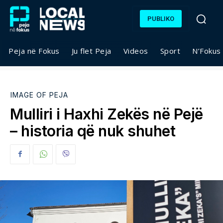
PUBLIKO
Peja në Fokus
Ju flet Peja
Videos
Sport
N’Fokus
IMAGE OF PEJA
Mulliri i Haxhi Zekës në Pejë
– historia që nuk shuhet