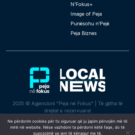
N’Fokus+
Image of Peja
Punësohu n’Pejë
Peja Biznes
2025 © Agjencioni "Peja në Fokus" | Të gjitha të
drejtat e rezervuara!
Ne përdorim cookies për t’u siguruar që ju japim përvojën më të
mirë në website. Nëse vazhdoni ta përdorni këtë faqe, do të
supozojmë se jeni të kënaqur me të.