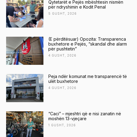
Qytetarët e Pejës mbështesin nismën
për ndryshimin e Kodit Penal
5 GUSHT, 2026
(E përditësuar) Opozita: Transparenca
buxhetore e Pejës, “skandal dhe alarm
për pushtetin”
4 GUSHT, 2026
Peja ndër komunat me transparencë të
ulët buxhetore
4 GUSHT, 2026
“Caci” – mjeshtri që e nisi zanatin në
moshën 13-vjeçare
1 GUSHT, 2026