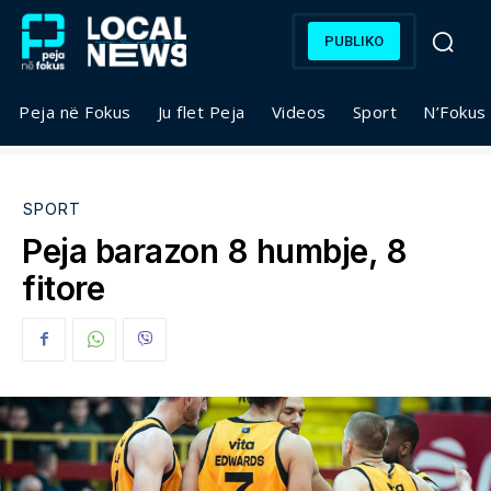
PUBLIKO
Peja në Fokus
Ju flet Peja
Videos
Sport
N’Fokus
SPORT
Peja barazon 8 humbje, 8
fitore