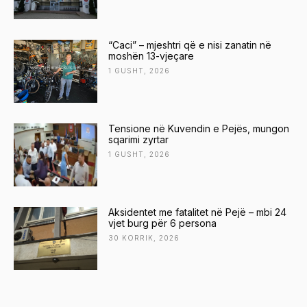
“Caci” – mjeshtri që e nisi zanatin në
moshën 13-vjeçare
1 GUSHT, 2026
Tensione në Kuvendin e Pejës, mungon
sqarimi zyrtar
1 GUSHT, 2026
Aksidentet me fatalitet në Pejë – mbi 24
vjet burg për 6 persona
30 KORRIK, 2026