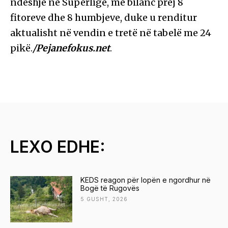
ndeshje në Superligë, me bilanc prej 8
fitoreve dhe 8 humbjeve, duke u renditur
aktualisht në vendin e tretë në tabelë me 24
pikë.
/Pejanefokus.net
.
LEXO EDHE:
KEDS reagon për lopën e ngordhur në
Bogë të Rugovës
5 GUSHT, 2026