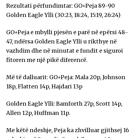
Rezultati përfundimtar: GO+Peja 89-90
Golden Eagle Ylli (30:23, 18:24, 15:19, 26:24)
GO+Peja e mbylli pjesën e parë në epërsi 48-
47, ndërsa Golden Eagle Ylli u rikthye në
vazhdim dhe në minutat e fundit e siguroi
fitoren me një pikë diferencë.
Më të dalluarit: GO+Peja: Mala 20p, Johnson
18p, Flatten 14p, Hajdari 13p
Golden Eagle Ylli: Bamforth 27p, Scott 14p,
Allen 12p, Huffman 11p.
Me këtë ndeshje, Peja ka zhvilluar gjithsej 16