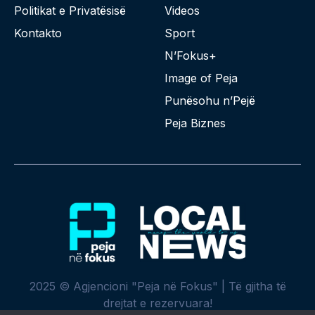
Politikat e Privatësisë
Videos
Kontakto
Sport
N’Fokus+
Image of Peja
Punësohu n’Pejë
Peja Biznes
2025 © Agjencioni "Peja në Fokus" | Të gjitha të
drejtat e rezervuara!