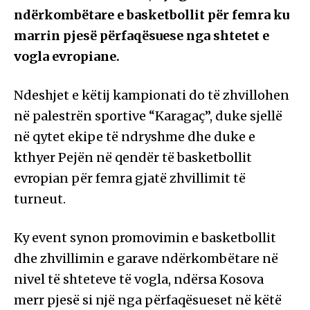
ndërkombëtare e basketbollit për femra ku
marrin pjesë përfaqësuese nga shtetet e
vogla evropiane.
Ndeshjet e këtij kampionati do të zhvillohen
në palestrën sportive “Karagaç”, duke sjellë
në qytet ekipe të ndryshme dhe duke e
kthyer Pejën në qendër të basketbollit
evropian për femra gjatë zhvillimit të
turneut.
Ky event synon promovimin e basketbollit
dhe zhvillimin e garave ndërkombëtare në
nivel të shteteve të vogla, ndërsa Kosova
merr pjesë si një nga përfaqësueset në këtë