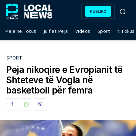
PUBLIKO
Peja në Fokus
Ju flet Peja
Videos
Sport
N’Fokus
SPORT
Peja nikoqire e Evropianit të
Shteteve të Vogla në
basketboll për femra