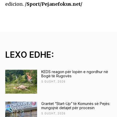
edicion. /
Sport/Pejanefokus.net/
LEXO EDHE:
KEDS reagon për lopën e ngordhur në
Bogë të Rugovës
5 GUSHT, 2026
Grantet “Start-Up” të Komunës së Pejës:
mungojnë detajet për procesin
5 GUSHT, 2026