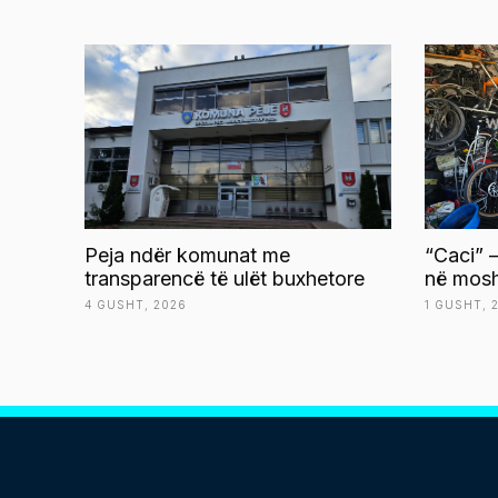
Peja ndër komunat me
“Caci” –
transparencë të ulët buxhetore
në mosh
4 GUSHT, 2026
1 GUSHT, 