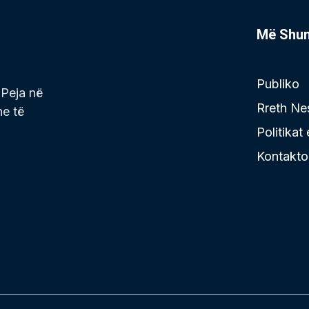
Më Shu
Publiko
 Peja në
Rreth Ne
he të
Politikat
Kontakto