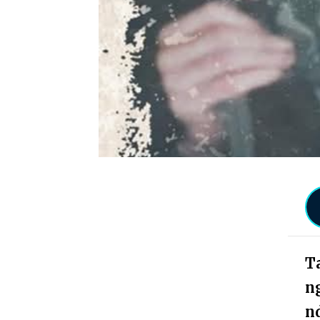
Ta
ng
nd