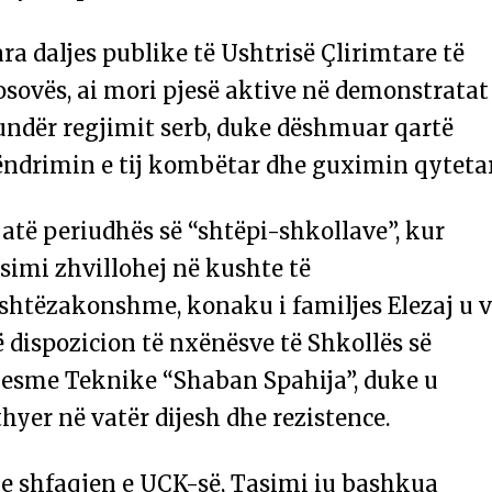
ra daljes publike të Ushtrisë Çlirimtare të
sovës, ai mori pjesë aktive në demonstratat
undër regjimit serb, duke dëshmuar qartë
ëndrimin e tij kombëtar dhe guximin qytetar
atë periudhës së “shtëpi-shkollave”, kur
simi zhvillohej në kushte të
ashtëzakonshme, konaku i familjes Elezaj u 
 dispozicion të nxënësve të Shkollës së
esme Teknike “Shaban Spahija”, duke u
hyer në vatër dijesh dhe rezistence.
e shfaqjen e UÇK-së, Tasimi iu bashkua