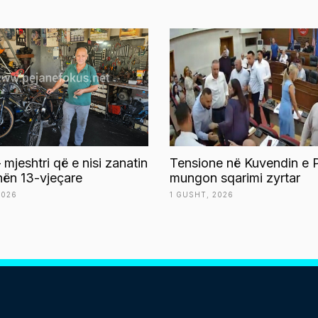
 mjeshtri që e nisi zanatin
Tensione në Kuvendin e P
ën 13-vjeçare
mungon sqarimi zyrtar
2026
1 GUSHT, 2026