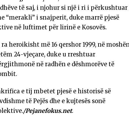
dhëve të saj, i njohur si një i ri i përkushtuar
e “merakli” i snajperit, duke marrë pjesë
tive në luftimet për lirinë e Kosovës.
 ra heroikisht më 16 qershor 1999, në moshë
tëm 24-vjeçare, duke u rreshtuar
ërgjithmonë në radhën e dëshmorëve të
ombit.
krifica e tij mbetet pjesë e historisë së
vdishme të Pejës dhe e kujtesës sonë
lektive.
/Pejanefokus.net
.