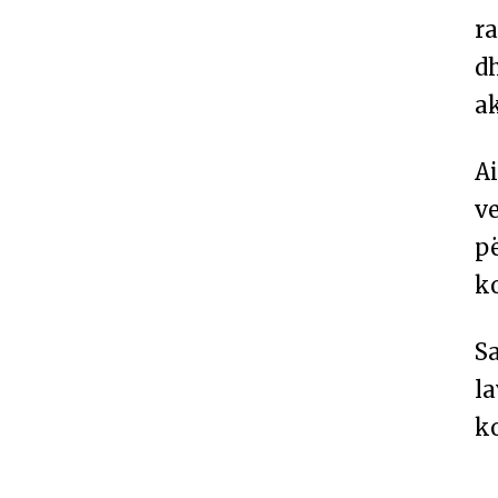
ra
dh
ak
Ai
ve
p
k
Sa
la
ko