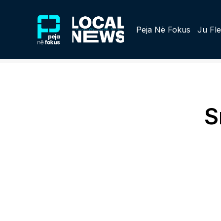
Peja Në Fokus
Ju Fle
S