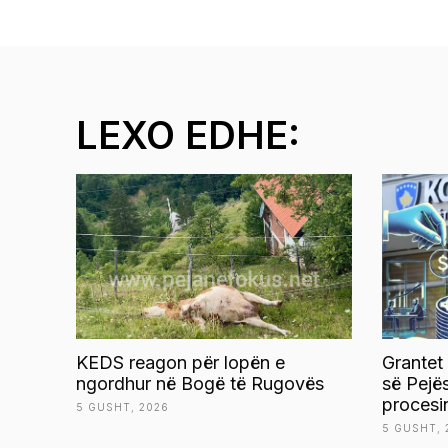
LEXO EDHE:
KEDS reagon për lopën e
Grantet
ngordhur në Bogë të Rugovës
së Pejë
procesi
5 GUSHT, 2026
5 GUSHT, 