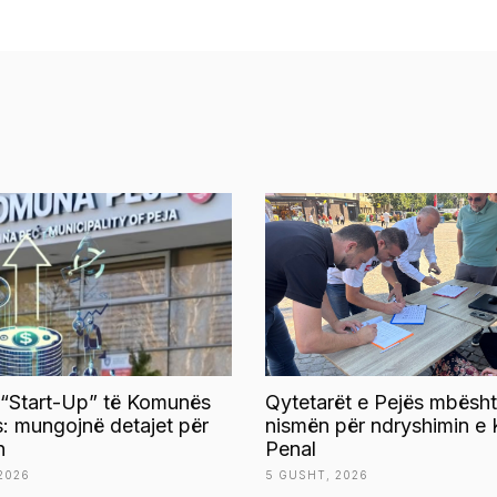
 “Start-Up” të Komunës
Qytetarët e Pejës mbësht
s: mungojnë detajet për
nismën për ndryshimin e 
n
Penal
2026
5 GUSHT, 2026