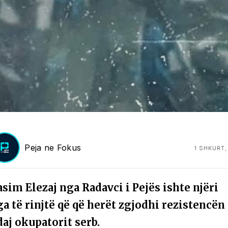
Peja ne Fokus
1 SHKURT,
sim Elezaj nga Radavci i Pejës ishte njëri
a të rinjtë që që herët zgjodhi rezistencën
aj okupatorit serb.