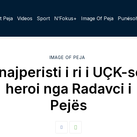
t Peja
Videos
Sport
N’Fokus+
Image Of Peja
Punësoh
IMAGE OF PEJA
najperisti i ri i UÇK-s
heroi nga Radavci i
Pejës