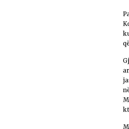
Pa
Ko
k
q
Gj
ar
j
në
M
kt
M