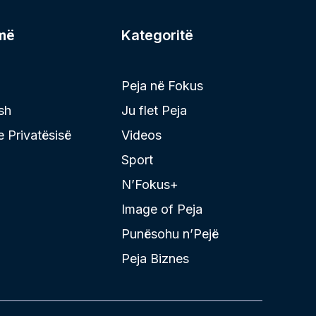
më
Kategoritë
Peja në Fokus
sh
Ju flet Peja
 e Privatësisë
Videos
Sport
N’Fokus+
Image of Peja
Punësohu n’Pejë
Peja Biznes