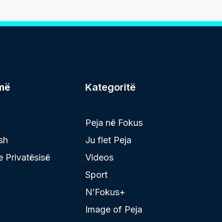
më
Kategoritë
Peja në Fokus
sh
Ju flet Peja
 e Privatësisë
Videos
Sport
N’Fokus+
Image of Peja