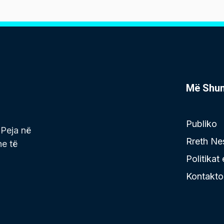
Më Shu
Publiko
 Peja në
Rreth Ne
he të
Politikat
Kontakto