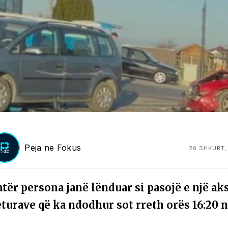
Peja ne Fokus
26 SHKURT,
atër persona janë lënduar si pasojë e një a
eturave që ka ndodhur sot rreth orës 16:20 