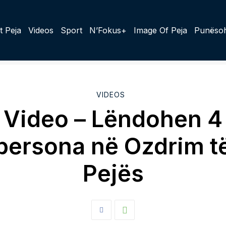
t Peja
Videos
Sport
N’Fokus+
Image Of Peja
Punësoh
VIDEOS
Video – Lëndohen 4
persona në Ozdrim t
Pejës