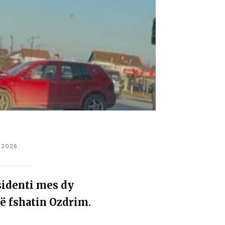
 2026
ksidenti mes dy
në fshatin Ozdrim.