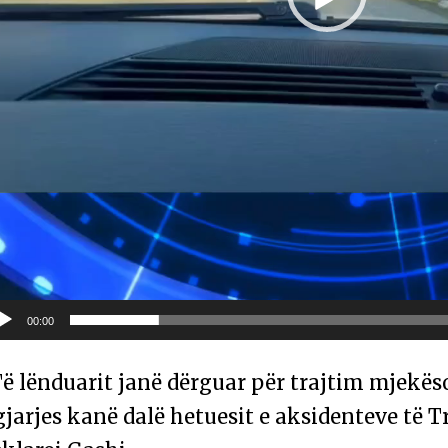
00:00
ë lënduarit janë dërguar për trajtim mjekëso
jarjes kanë dalë hetuesit e aksidenteve të Tr