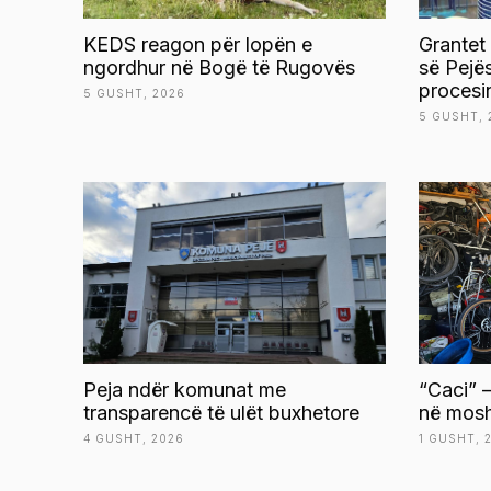
KEDS reagon për lopën e
Grantet
ngordhur në Bogë të Rugovës
së Pejë
procesi
5 GUSHT, 2026
5 GUSHT, 
Peja ndër komunat me
“Caci” –
transparencë të ulët buxhetore
në mosh
4 GUSHT, 2026
1 GUSHT, 