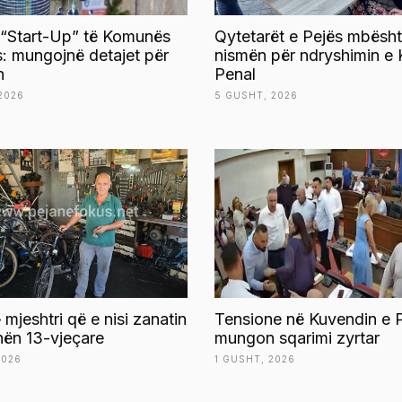
 “Start-Up” të Komunës
Qytetarët e Pejës mbësht
s: mungojnë detajet për
nismën për ndryshimin e 
n
Penal
2026
5 GUSHT, 2026
 mjeshtri që e nisi zanatin
Tensione në Kuvendin e P
ën 13-vjeçare
mungon sqarimi zyrtar
2026
1 GUSHT, 2026