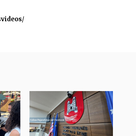
svideos
/