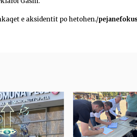
klaroi Gashi.
kaqet e aksidentit po hetohen./
pejanefoku