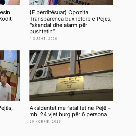
esin
(E përditësuar) Opozita:
Kodit
Transparenca buxhetore e Pejës,
“skandal dhe alarm për
pushtetin”
4 GUSHT, 2026
ejës,
Aksidentet me fatalitet në Pejë –
mbi 24 vjet burg për 6 persona
30 KORRIK, 2026