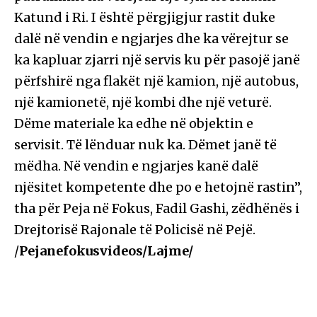
Katund i Ri. I është përgjigjur rastit duke
t
dalë në vendin e ngjarjes dhe ka vërejtur se
ë
ka kapluar zjarri një servis ku për pasojë janë
s
përfshirë nga flakët një kamion, një autobus,
V
një kamionetë, një kombi dhe një veturë.
i
Dëme materiale ka edhe në objektin e
d
servisit. Të lënduar nuk ka. Dëmet janë të
e
mëdha. Në vendin e ngjarjes kanë dalë
o
njësitet kompetente dhe po e hetojnë rastin”,
s
tha për Peja në Fokus, Fadil Gashi, zëdhënës i
h
Drejtorisë Rajonale të Policisë në Pejë.
/
Pejanefokusvideos/Lajme/