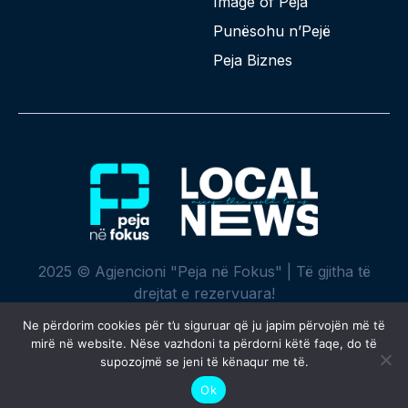
Image of Peja
Punësohu n’Pejë
Peja Biznes
2025 © Agjencioni "Peja në Fokus" | Të gjitha të
drejtat e rezervuara!
Ne përdorim cookies për t’u siguruar që ju japim përvojën më të
mirë në website. Nëse vazhdoni ta përdorni këtë faqe, do të
supozojmë se jeni të kënaqur me të.
Krijuar me ♥ nga
SPREHT
Ok