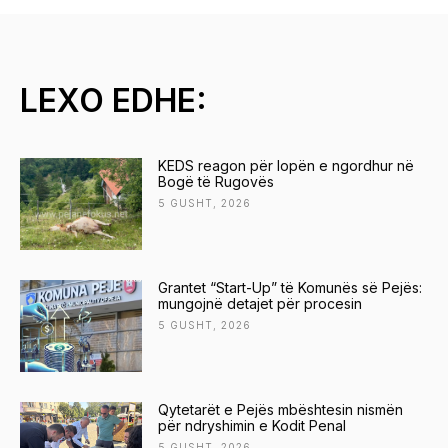
LEXO EDHE:
KEDS reagon për lopën e ngordhur në
Bogë të Rugovës
5 GUSHT, 2026
Grantet “Start-Up” të Komunës së Pejës:
mungojnë detajet për procesin
5 GUSHT, 2026
Qytetarët e Pejës mbështesin nismën
për ndryshimin e Kodit Penal
5 GUSHT, 2026