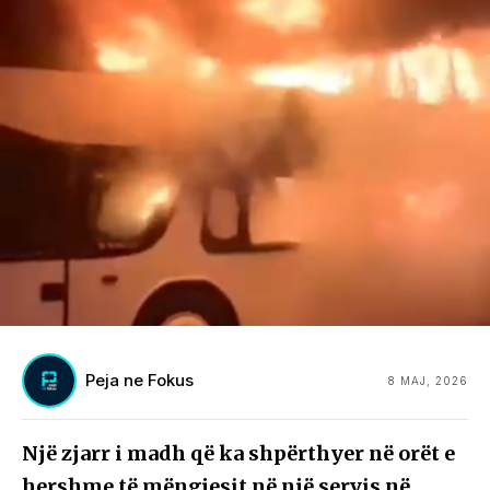
Peja ne Fokus
8 MAJ, 2026
Një zjarr i madh që ka shpërthyer në orët e
hershme të mëngjesit në një servis në