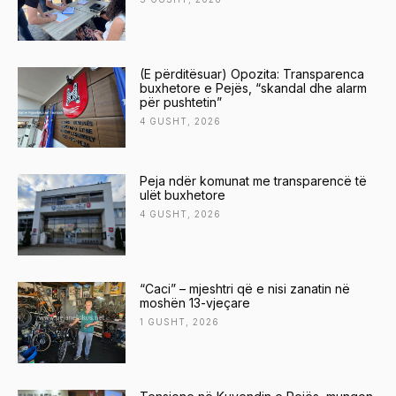
(E përditësuar) Opozita: Transparenca
buxhetore e Pejës, “skandal dhe alarm
për pushtetin”
4 GUSHT, 2026
Peja ndër komunat me transparencë të
ulët buxhetore
4 GUSHT, 2026
“Caci” – mjeshtri që e nisi zanatin në
moshën 13-vjeçare
1 GUSHT, 2026