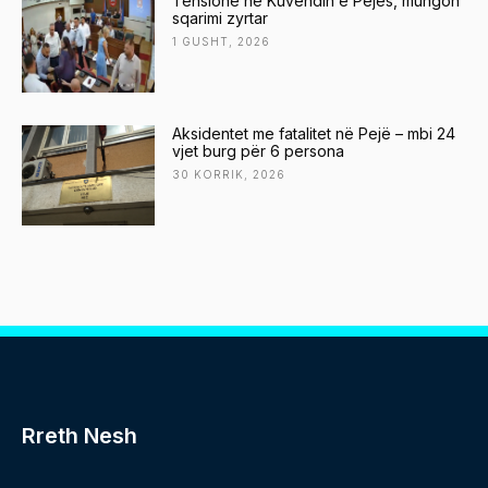
Tensione në Kuvendin e Pejës, mungon
sqarimi zyrtar
1 GUSHT, 2026
Aksidentet me fatalitet në Pejë – mbi 24
vjet burg për 6 persona
30 KORRIK, 2026
Rreth Nesh