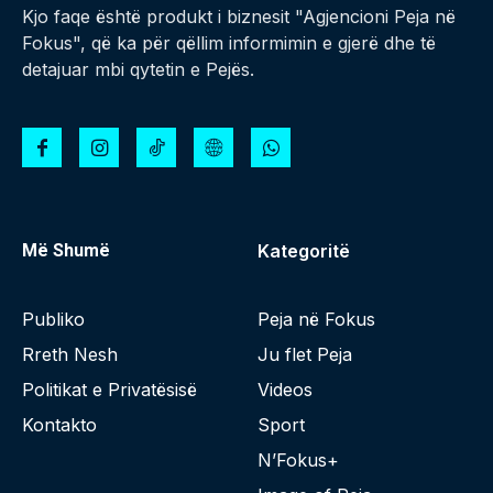
Kjo faqe është produkt i biznesit "Agjencioni Peja në
Fokus", që ka për qëllim informimin e gjerë dhe të
detajuar mbi qytetin e Pejës.
Më Shumë
Kategoritë
Publiko
Peja në Fokus
Rreth Nesh
Ju flet Peja
Politikat e Privatësisë
Videos
Kontakto
Sport
N’Fokus+