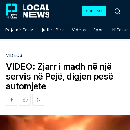
PUBLIKO
Peja në Fokus
Ju flet Peja
Videos
Sport
N’Fokus
VIDEOS
VIDEO: Zjarr i madh në një
servis në Pejë, digjen pesë
automjete