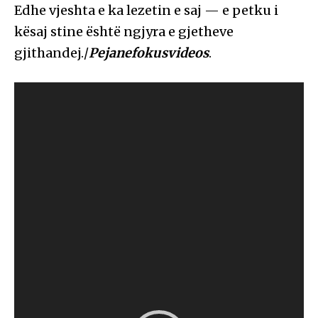
Edhe vjeshta e ka lezetin e saj — e petku i
kësaj stine është ngjyra e gjetheve
gjithandej./
Pejanefokusvideos
.