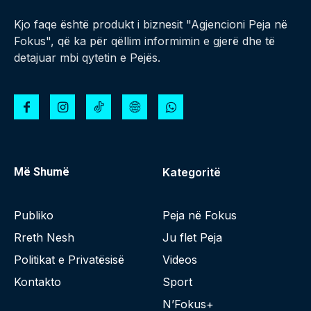
Kjo faqe është produkt i biznesit "Agjencioni Peja në
Fokus", që ka për qëllim informimin e gjerë dhe të
detajuar mbi qytetin e Pejës.
Më Shumë
Kategoritë
Publiko
Peja në Fokus
Rreth Nesh
Ju flet Peja
Politikat e Privatësisë
Videos
Kontakto
Sport
N’Fokus+