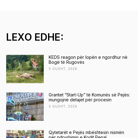
j
t
ë
s
LEXO EDHE:
V
i
KEDS reagon për lopën e ngordhur në
d
Bogë të Rugovës
e
5 GUSHT, 2026
o
s
Grantet “Start-Up” të Komunës së Pejës:
h
mungojnë detajet për procesin
5 GUSHT, 2026
Qytetarët e Pejës mbështesin nismën
për ndryshimin e Kodit Penal