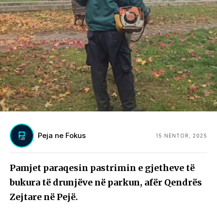
Peja ne Fokus
15 NËNTOR, 2025
Pamjet paraqesin pastrimin e gjetheve të
bukura të drunjëve në parkun, afër Qendrës
Zejtare në Pejë.