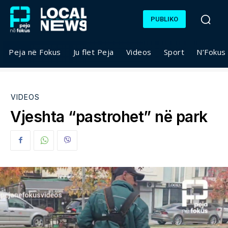
PUBLIKO
Peja në Fokus
Ju flet Peja
Videos
Sport
N’Fokus
VIDEOS
Vjeshta “pastrohet” në park