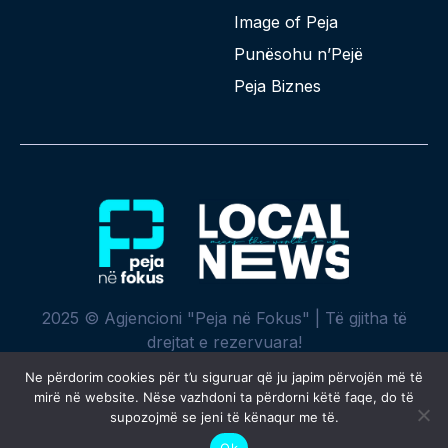
Image of Peja
Punësohu n’Pejë
Peja Biznes
2025 © Agjencioni "Peja në Fokus" | Të gjitha të
drejtat e rezervuara!
Ne përdorim cookies për t’u siguruar që ju japim përvojën më të
mirë në website. Nëse vazhdoni ta përdorni këtë faqe, do të
supozojmë se jeni të kënaqur me të.
Krijuar me ♥ nga
SPREHT
Ok