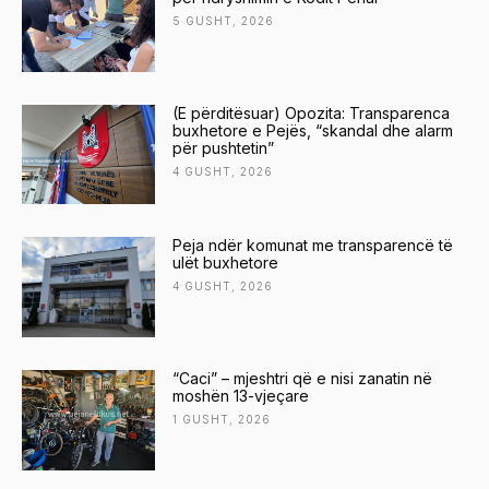
5 GUSHT, 2026
(E përditësuar) Opozita: Transparenca
buxhetore e Pejës, “skandal dhe alarm
për pushtetin”
4 GUSHT, 2026
Peja ndër komunat me transparencë të
ulët buxhetore
4 GUSHT, 2026
“Caci” – mjeshtri që e nisi zanatin në
moshën 13-vjeçare
1 GUSHT, 2026