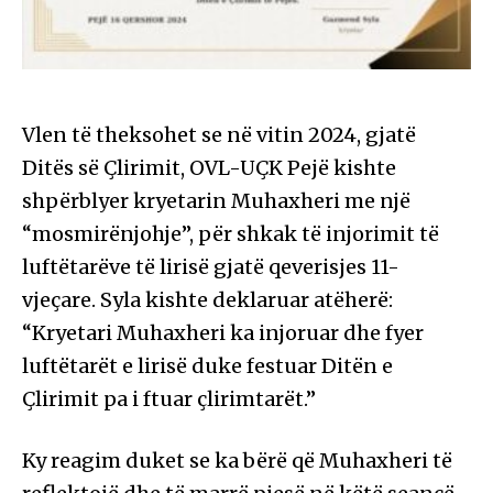
Vlen të theksohet se në vitin 2024, gjatë
Ditës së Çlirimit, OVL-UÇK Pejë kishte
shpërblyer kryetarin Muhaxheri me një
“mosmirënjohje”, për shkak të injorimit të
luftëtarëve të lirisë gjatë qeverisjes 11-
vjeçare. Syla kishte deklaruar atëherë:
“Kryetari Muhaxheri ka injoruar dhe fyer
luftëtarët e lirisë duke festuar Ditën e
Çlirimit pa i ftuar çlirimtarët.”
Ky reagim duket se ka bërë që Muhaxheri të