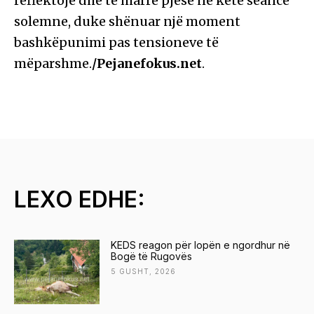
reflektojë dhe të marrë pjesë në këtë seancë
solemne, duke shënuar një moment
bashkëpunimi pas tensioneve të
mëparshme.
/Pejanefokus.net
.
LEXO EDHE:
KEDS reagon për lopën e ngordhur në
Bogë të Rugovës
5 GUSHT, 2026