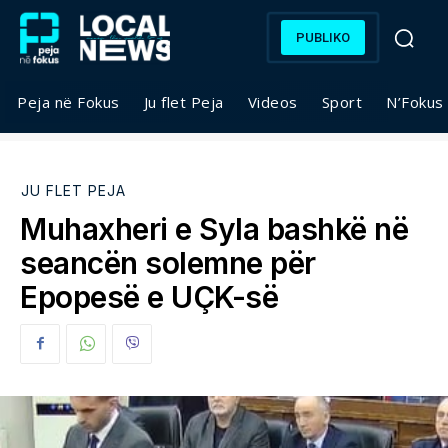
PUBLIKO
Peja në Fokus
Ju flet Peja
Videos
Sport
N’Fokus
JU FLET PEJA
Muhaxheri e Syla bashkë në
seancën solemne për
Epopesë e UÇK-së