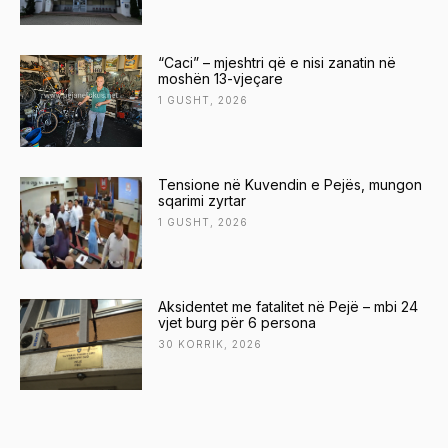
“Caci” – mjeshtri që e nisi zanatin në
moshën 13-vjeçare
1 GUSHT, 2026
Tensione në Kuvendin e Pejës, mungon
sqarimi zyrtar
1 GUSHT, 2026
Aksidentet me fatalitet në Pejë – mbi 24
vjet burg për 6 persona
30 KORRIK, 2026