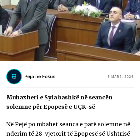
Peja ne Fokus
5 MARS, 2026
Muhaxheri e Syla bashkë në seancën
solemne për Epopesë e UÇK-së
Në Pejë po mbahet seanca e parë solemne në
nderim të 28-vjetorit të Epopesë së Ushtrisë