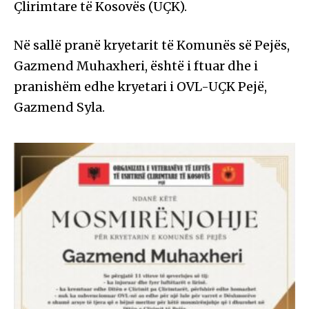
Çlirimtare të Kosovës (UÇK).
Në sallë pranë kryetarit të Komunës së Pejës,
Gazmend Muhaxheri, është i ftuar dhe i
pranishëm edhe kryetari i OVL-UÇK Pejë,
Gazmend Syla.