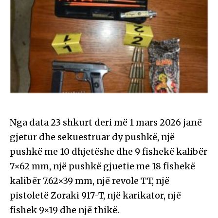
Nga data 23 shkurt deri më 1 mars 2026 janë
gjetur dhe sekuestruar dy pushkë, një
pushkë me 10 dhjetëshe dhe 9 fishekë kalibër
7×62 mm, një pushkë gjuetie me 18 fishekë
kalibër 7.62×39 mm, një revole TT, një
pistoletë Zoraki 917-T, një karikator, një
fishek 9×19 dhe një thikë.