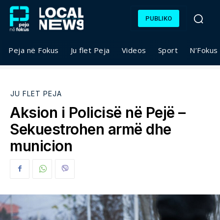
PUBLIKO
Peja në Fokus
Ju flet Peja
Videos
Sport
N’Fokus
JU FLET PEJA
Aksion i Policisë në Pejë –
Sekuestrohen armë dhe
municion