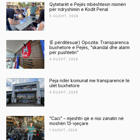
Qytetarët e Pejës mbështesin nismën
për ndryshimin e Kodit Penal
5 GUSHT, 2026
(E përditësuar) Opozita: Transparenca
buxhetore e Pejës, “skandal dhe alarm
për pushtetin”
4 GUSHT, 2026
Peja ndër komunat me transparencë të
ulët buxhetore
4 GUSHT, 2026
“Caci” – mjeshtri që e nisi zanatin në
moshën 13-vjeçare
1 GUSHT, 2026