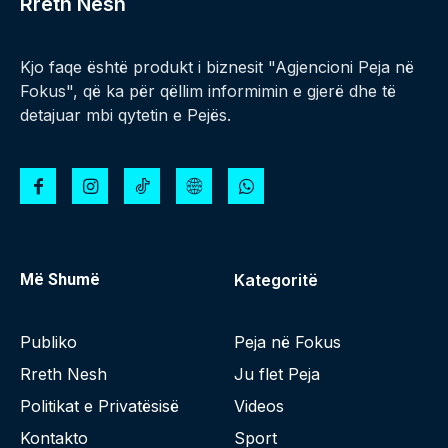
Rreth Nesh
Kjo faqe është produkt i biznesit "Agjencioni Peja në
Fokus", që ka për qëllim informimin e gjerë dhe të
detajuar mbi qytetin e Pejës.
Më Shumë
Kategoritë
Publiko
Peja në Fokus
Rreth Nesh
Ju flet Peja
Politikat e Privatësisë
Videos
Kontakto
Sport