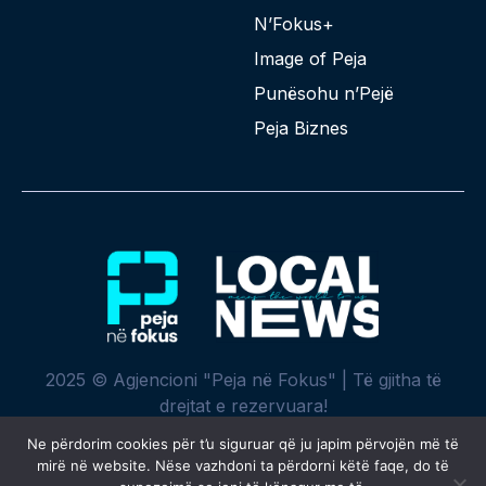
N’Fokus+
Image of Peja
Punësohu n’Pejë
Peja Biznes
2025 © Agjencioni "Peja në Fokus" | Të gjitha të
drejtat e rezervuara!
Ne përdorim cookies për t’u siguruar që ju japim përvojën më të
mirë në website. Nëse vazhdoni ta përdorni këtë faqe, do të