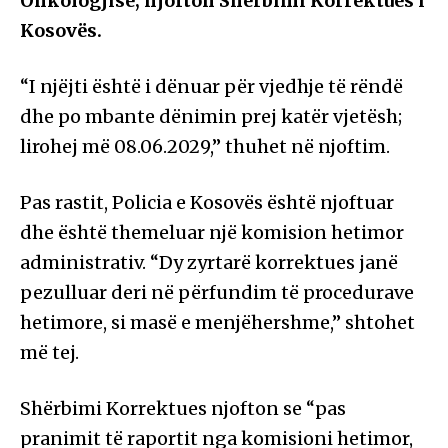
Onkologjisë, njofton Shërbimi Korrektues i
Kosovës.
“I njëjti është i dënuar për vjedhje të rëndë
dhe po mbante dënimin prej katër vjetësh;
lirohej më 08.06.2029,” thuhet në njoftim.
Pas rastit, Policia e Kosovës është njoftuar
dhe është themeluar një komision hetimor
administrativ. “Dy zyrtarë korrektues janë
pezulluar deri në përfundim të procedurave
hetimore, si masë e menjëhershme,” shtohet
më tej.
Shërbimi Korrektues njofton se “pas
pranimit të raportit nga komisioni hetimor,