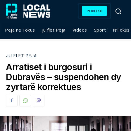
PUBLIKO
Peja në Fokus
Ju flet Peja
Videos
Sport
N’Fokus
JU FLET PEJA
Arratiset i burgosuri i
Dubravës – suspendohen dy
zyrtarë korrektues