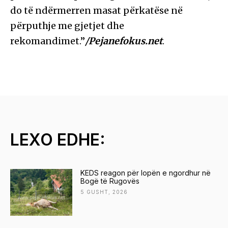
do të ndërmerren masat përkatëse në
përputhje me gjetjet dhe
rekomandimet.”
/Pejanefokus.net
.
LEXO EDHE:
KEDS reagon për lopën e ngordhur në
Bogë të Rugovës
5 GUSHT, 2026