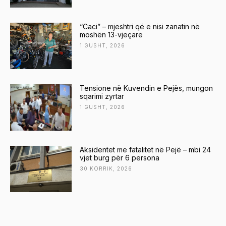
“Caci” – mjeshtri që e nisi zanatin në
moshën 13-vjeçare
1 GUSHT, 2026
Tensione në Kuvendin e Pejës, mungon
sqarimi zyrtar
1 GUSHT, 2026
Aksidentet me fatalitet në Pejë – mbi 24
vjet burg për 6 persona
30 KORRIK, 2026