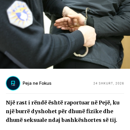
Peja ne Fokus
24 SHKURT, 2026
Një rast i rëndë është raportuar në Pejë, ku
një burrë dyshohet për dhunë fizike dhe
dhunë seksuale ndaj bashkëshortes së tij.