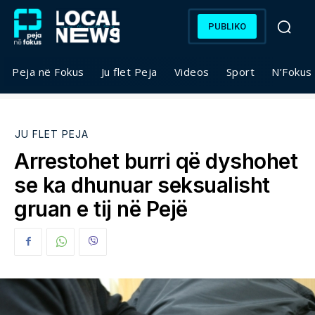
PUBLIKO
Peja në Fokus
Ju flet Peja
Videos
Sport
N’Fokus
JU FLET PEJA
Arrestohet burri që dyshohet
se ka dhunuar seksualisht
gruan e tij në Pejë