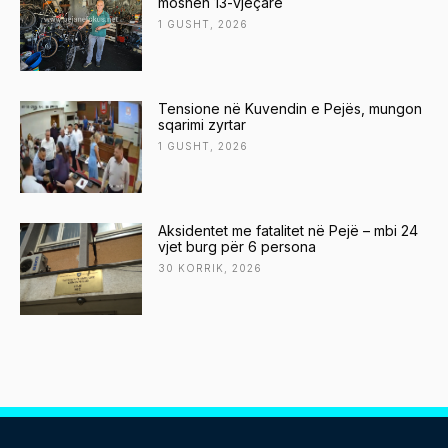
moshën 13-vjeçare
1 GUSHT, 2026
Tensione në Kuvendin e Pejës, mungon
sqarimi zyrtar
1 GUSHT, 2026
Aksidentet me fatalitet në Pejë – mbi 24
vjet burg për 6 persona
30 KORRIK, 2026