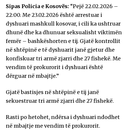
Sipas Policia e Kosovës:
“Pejë 22.02.2026 –
22:00. Me 23.02.2026 është arrestuar i
dyshuari mashkull kosovar, i cili ka ushtruar
dhunë dhe ka dhunuar seksualisht viktimën
femër – bashkëshorten e tij. Gjatë kontrollit
në shtëpinë e të dyshuarit janë gjetur dhe
konfiskuar tri armë zjarri dhe 27 fishekë. Me
vendim të prokurorit i dyshuari është
dërguar në mbajtje.”
Gjatë bastisjes në shtëpinë e tij janë
sekuestruar tri armë zjarri dhe 27 fishekë.
Rasti po hetohet, ndërsa i dyshuari ndodhet
në mbajtje me vendim të prokurorit.