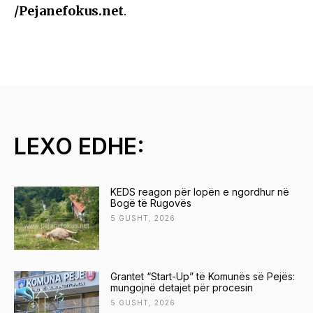
/Pejanefokus.net
.
LEXO EDHE:
KEDS reagon për lopën e ngordhur në
Bogë të Rugovës
5 GUSHT, 2026
Grantet “Start-Up” të Komunës së Pejës:
mungojnë detajet për procesin
5 GUSHT, 2026