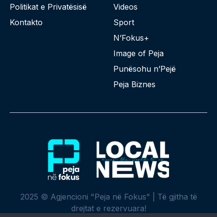
Politikat e Privatësisë
Videos
Kontakto
Sport
N’Fokus+
Image of Peja
Punësohu n’Pejë
Peja Biznes
2025 © Agjencioni "Peja në Fokus" | Të gjitha të
drejtat e rezervuara!