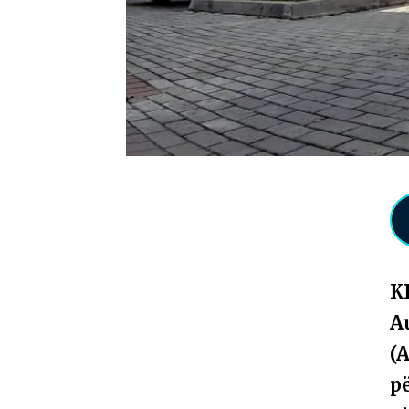
K
A
(
p