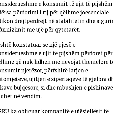
onsiderueshme e konsumit të ujit të pijshëm
ërsa përdorimi i tij për qëllime joesenciale
ikon drejtpërdrejt në stabilitetin dhe siguri
furnizimit me ujë për qytetarët.
shtë konstatuar se një pjesë e
nsiderueshme e ujit të pijshëm përdoret për
ëllime që nuk lidhen me nevojat themelore t
nsumit njerëzor, përfshirë larjen e
tomjeteve, ujitjen e sipërfaqeve të gjelbra d
kave bujqësore, si dhe mbushjen e pishinave
huhet në vendim.
RU ka obliguar kompanitë e ujësjellësit të