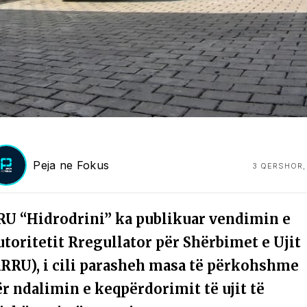
Peja ne Fokus
3 QERSHOR,
RU “Hidrodrini” ka publikuar vendimin e
utoritetit Rregullator për Shërbimet e Ujit
ARRU), i cili parasheh masa të përkohshme
ër ndalimin e keqpërdorimit të ujit të