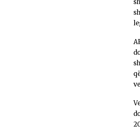
sh
sh
le
A
d
sh
q
ve
V
do
2