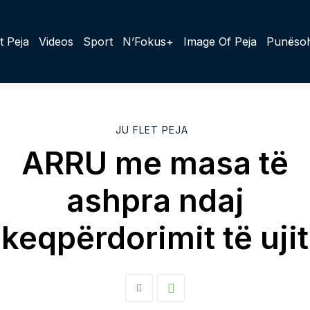
t Peja
Videos
Sport
N’Fokus+
Image Of Peja
Punësoh
JU FLET PEJA
ARRU me masa të
ashpra ndaj
keqpërdorimit të ujit