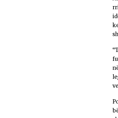
rr
id
k
s
“
fu
n
le
v
Po
bë