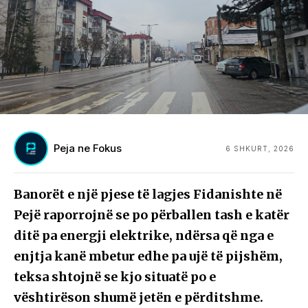
Peja ne Fokus
6 SHKURT, 2026
Banorët e një pjese të lagjes Fidanishte në
Pejë raporrojnë se po përballen tash e katër
ditë pa energji elektrike, ndërsa që nga e
enjtja kanë mbetur edhe pa ujë të pijshëm,
teksa shtojnë se kjo situatë po e
vështirëson shumë jetën e përditshme.