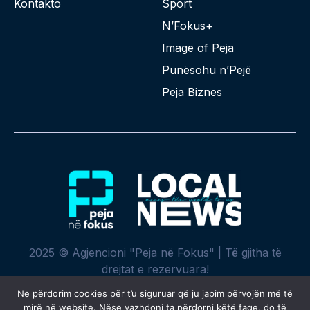
Kontakto
Sport
N’Fokus+
Image of Peja
Punësohu n’Pejë
Peja Biznes
2025 © Agjencioni "Peja në Fokus" | Të gjitha të
drejtat e rezervuara!
Ne përdorim cookies për t’u siguruar që ju japim përvojën më të
mirë në website. Nëse vazhdoni ta përdorni këtë faqe, do të