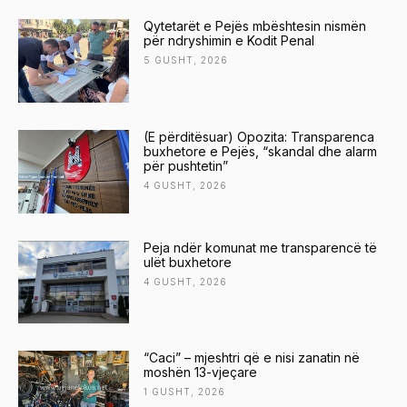
Qytetarët e Pejës mbështesin nismën
për ndryshimin e Kodit Penal
5 GUSHT, 2026
(E përditësuar) Opozita: Transparenca
buxhetore e Pejës, “skandal dhe alarm
për pushtetin”
4 GUSHT, 2026
Peja ndër komunat me transparencë të
ulët buxhetore
4 GUSHT, 2026
“Caci” – mjeshtri që e nisi zanatin në
moshën 13-vjeçare
1 GUSHT, 2026