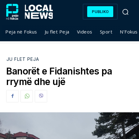
PUBLIKO
Peja në Fokus
Ju flet Peja
Videos
Sport
N’Fokus
JU FLET PEJA
Banorët e Fidanishtes pa
rrymë dhe ujë