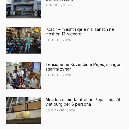
4 GUSHT, 2026
“Caci” – mjeshtri që e nisi zanatin në
moshën 13-vjeçare
1 GUSHT, 2026
Tensione në Kuvendin e Pejës, mungon
sqarimi zyrtar
1 GUSHT, 2026
Aksidentet me fatalitet në Pejë – mbi 24
vjet burg për 6 persona
30 KORRIK, 2026