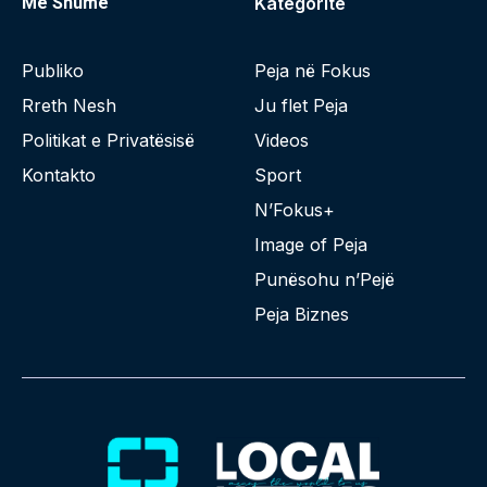
Më Shumë
Kategoritë
Publiko
Peja në Fokus
Rreth Nesh
Ju flet Peja
Politikat e Privatësisë
Videos
Kontakto
Sport
N’Fokus+
Image of Peja
Punësohu n’Pejë
Peja Biznes