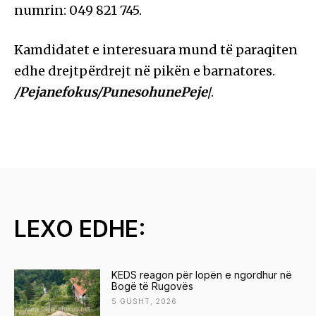
numrin: 049 821 745.
Kamdidatet e interesuara mund të paraqiten
edhe drejtpërdrejt në pikën e barnatores.
/Pejanefokus/PunesohunePeje
/.
LEXO EDHE:
KEDS reagon për lopën e ngordhur në
Bogë të Rugovës
5 GUSHT, 2026