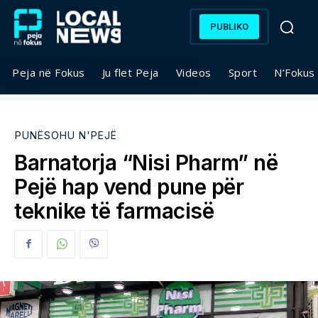
PUBLIKO
Peja në Fokus
Ju flet Peja
Videos
Sport
N’Fokus
PUNËSOHU N'PEJË
Barnatorja “Nisi Pharm” në
Pejë hap vend pune për
teknike të farmacisë