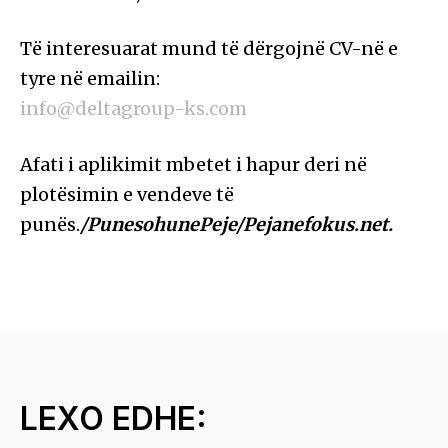
Të interesuarat mund të dërgojnë CV-në e
tyre në emailin:
info@deltagroup-ks.com
Afati i aplikimit mbetet i hapur deri në
plotësimin e vendeve të
punës.
/PunesohunePeje/Pejanefokus.net.
LEXO EDHE: