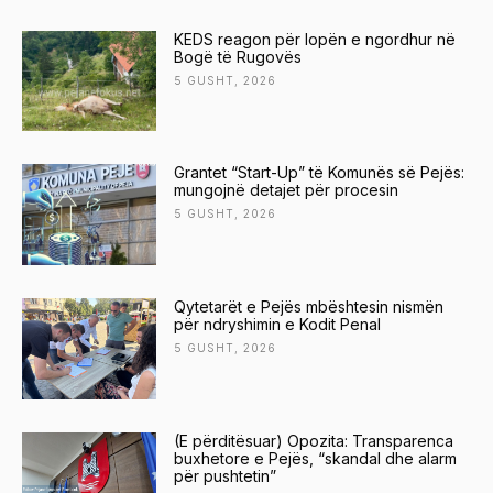
KEDS reagon për lopën e ngordhur në
Bogë të Rugovës
5 GUSHT, 2026
Grantet “Start-Up” të Komunës së Pejës:
mungojnë detajet për procesin
5 GUSHT, 2026
Qytetarët e Pejës mbështesin nismën
për ndryshimin e Kodit Penal
5 GUSHT, 2026
(E përditësuar) Opozita: Transparenca
buxhetore e Pejës, “skandal dhe alarm
për pushtetin”