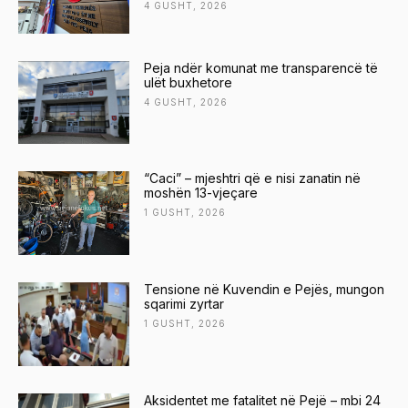
4 GUSHT, 2026
Peja ndër komunat me transparencë të
ulët buxhetore
4 GUSHT, 2026
“Caci” – mjeshtri që e nisi zanatin në
moshën 13-vjeçare
1 GUSHT, 2026
Tensione në Kuvendin e Pejës, mungon
sqarimi zyrtar
1 GUSHT, 2026
Aksidentet me fatalitet në Pejë – mbi 24