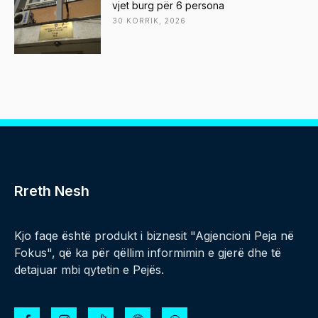
vjet burg për 6 persona
30 KORRIK, 2026
Rreth Nesh
Kjo faqe është produkt i biznesit "Agjencioni Peja në
Fokus", që ka për qëllim informimin e gjerë dhe të
detajuar mbi qytetin e Pejës.