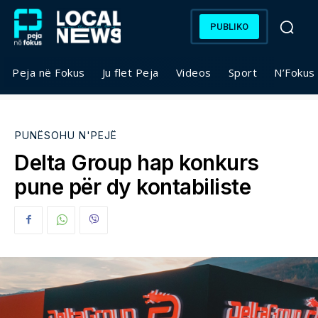
PUBLIKO
Peja në Fokus
Ju flet Peja
Videos
Sport
N’Fokus
PUNËSOHU N'PEJË
Delta Group hap konkurs
pune për dy kontabiliste