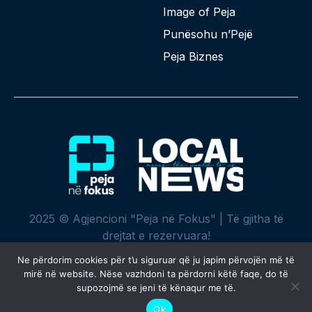
Image of Peja
Punësohu n’Pejë
Peja Biznes
2025 © Agjencioni "Peja në Fokus" | Të gjitha të
drejtat e rezervuara!
Ne përdorim cookies për t’u siguruar që ju japim përvojën më të
mirë në website. Nëse vazhdoni ta përdorni këtë faqe, do të
supozojmë se jeni të kënaqur me të.
Krijuar me ♥ nga
SPREHT
Ok