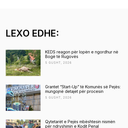
LEXO EDHE:
KEDS reagon për lopën e ngordhur në
Bogë të Rugovës
5 GUSHT, 2026
Grantet “Start-Up” të Komunës së Pejës:
mungojnë detajet për procesin
5 GUSHT, 2026
Qytetarët e Pejës mbështesin nismën
për ndryshimin e Kodit Penal