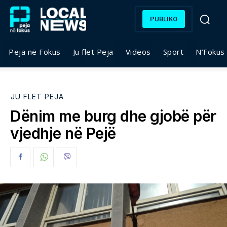
PUBLIKO
Peja në Fokus
Ju flet Peja
Videos
Sport
N’Fokus
JU FLET PEJA
Dënim me burg dhe gjobë për
vjedhje në Pejë