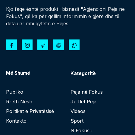
Kjo faqe është produkt i biznesit "Agjencioni Peja në
Fokus", që ka për qëllim informimin e gjerë dhe të
detajuar mbi qytetin e Pejës.
Më Shumë
Kategoritë
Publiko
Peja në Fokus
Rreth Nesh
Ju flet Peja
Politikat e Privatësisë
Videos
Kontakto
Sport
N’Fokus+