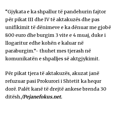
“Gjykata e ka shpallur të pandehurin fajtor
për pikat III dhe IV të aktakuzës dhe pas
unifikimit të dënimeve e ka dënuar me gjobë
800 euro dhe burgim 3 vite e 4 muaj, duke i
llogaritur edhe kohën e kaluar në
paraburgim.”- thuhet mes tjerash në
komunikatën e shpalljes së aktgjykimit.
Për pikat tjera të aktakuzës, akuzat janë
refuzuar pasi Prokurori i Shtetit ka hequr
dorë. Palët kanë të drejtë ankese brenda 30
ditësh.
/Pejanefokus.net.