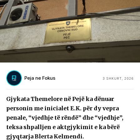
Peja ne Fokus
3 SHKURT, 2026
Gjykata Themelore në Pejë ka dënuar
personin me inicialet E.K. për dy vepra
penale, “vjedhje të rëndë” dhe “vjedhje”,
teksa shpalljen e aktgjykimit e ka bërë
gjyqtarja Blerta Kelmendi.