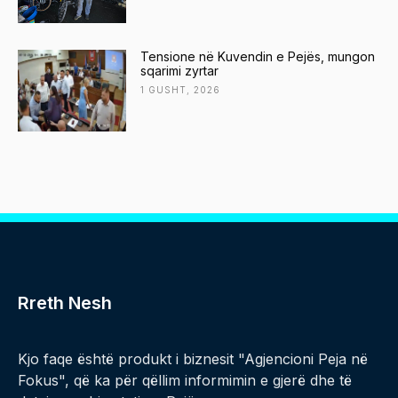
Tensione në Kuvendin e Pejës, mungon
sqarimi zyrtar
1 GUSHT, 2026
Rreth Nesh
Kjo faqe është produkt i biznesit "Agjencioni Peja në
Fokus", që ka për qëllim informimin e gjerë dhe të