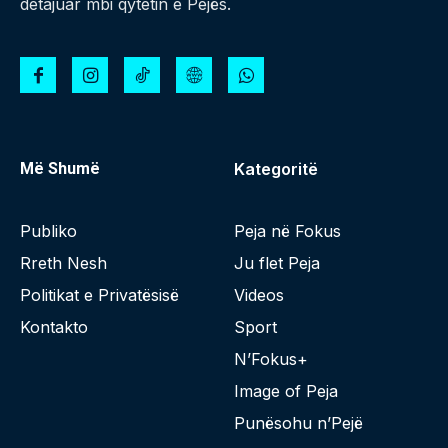
detajuar mbi qytetin e Pejës.
Më Shumë
Kategoritë
Publiko
Peja në Fokus
Rreth Nesh
Ju flet Peja
Politikat e Privatësisë
Videos
Kontakto
Sport
N’Fokus+
Image of Peja
Punësohu n’Pejë