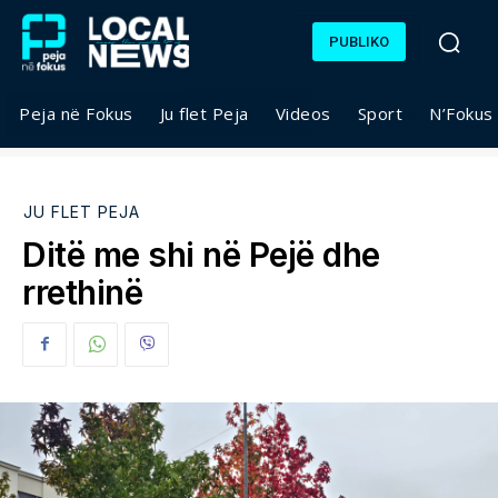
PUBLIKO
Peja në Fokus
Ju flet Peja
Videos
Sport
N’Fokus
JU FLET PEJA
Ditë me shi në Pejë dhe
rrethinë