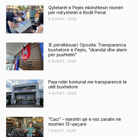
Qytetarët e Pejës mbështesin nismën
për ndryshimin e Kodit Penal
5 GUSHT, 2026
(E përditësuar) Opozita: Transparenca
buxhetore e Pejës, “skandal dhe alarm
për pushtetin”
4 GUSHT, 2026
Peja ndër komunat me transparencë të
ulët buxhetore
4 GUSHT, 2026
“Caci” – mjeshtri që e nisi zanatin në
moshën 13-vjeçare
1 GUSHT, 2026