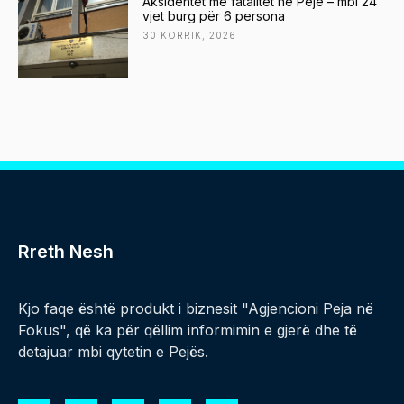
Aksidentet me fatalitet në Pejë – mbi 24
vjet burg për 6 persona
30 KORRIK, 2026
Rreth Nesh
Kjo faqe është produkt i biznesit "Agjencioni Peja në
Fokus", që ka për qëllim informimin e gjerë dhe të
detajuar mbi qytetin e Pejës.