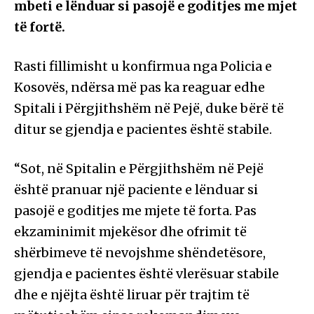
mbeti e lënduar si pasojë e goditjes me mjet
të fortë.
Rasti fillimisht u konfirmua nga Policia e
Kosovës, ndërsa më pas ka reaguar edhe
Spitali i Përgjithshëm në Pejë, duke bërë të
ditur se gjendja e pacientes është stabile.
“Sot, në Spitalin e Përgjithshëm në Pejë
është pranuar një paciente e lënduar si
pasojë e goditjes me mjete të forta. Pas
ekzaminimit mjekësor dhe ofrimit të
shërbimeve të nevojshme shëndetësore,
gjendja e pacientes është vlerësuar stabile
dhe e njëjta është liruar për trajtim të