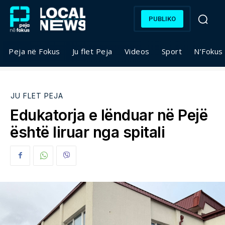
PUBLIKO
Peja në Fokus
Ju flet Peja
Videos
Sport
N’Fokus
JU FLET PEJA
Edukatorja e lënduar në Pejë
është liruar nga spitali