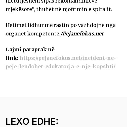
mëtutjeshëm sipas rekomandimeve
mjekësore”, thuhet në njoftimin e spitalit.
Hetimet lidhur me rastin po vazhdojnë nga
organet kompetente.
/Pejanefokus.net
.
Lajmi paraprak në
link:
https://pejanefokus.net/incident-ne-
peje-lendohet-edukatorja-e-nje-kopshti/
LEXO EDHE: