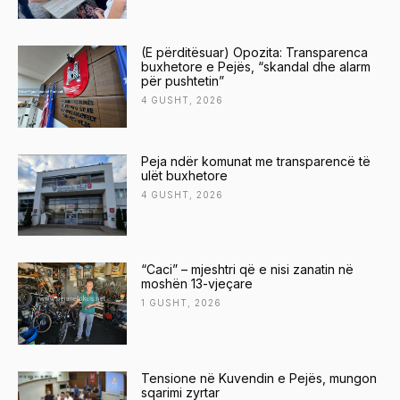
(E përditësuar) Opozita: Transparenca
buxhetore e Pejës, “skandal dhe alarm
për pushtetin”
4 GUSHT, 2026
Peja ndër komunat me transparencë të
ulët buxhetore
4 GUSHT, 2026
“Caci” – mjeshtri që e nisi zanatin në
moshën 13-vjeçare
1 GUSHT, 2026
Tensione në Kuvendin e Pejës, mungon
sqarimi zyrtar