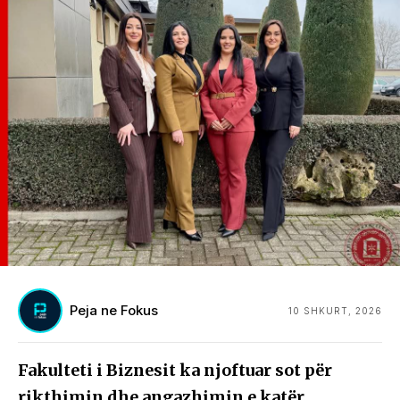
Peja ne Fokus
10 SHKURT, 2026
Fakulteti i Biznesit ka njoftuar sot për
rikthimin dhe angazhimin e katër