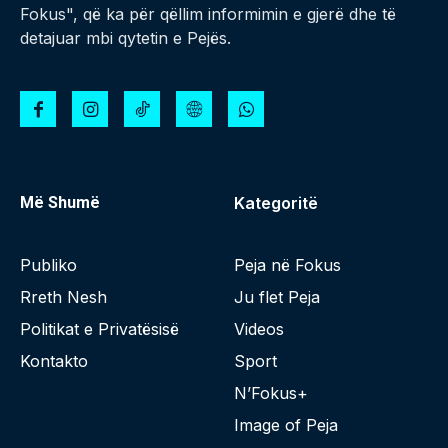
Fokus", që ka për qëllim informimin e gjerë dhe të
detajuar mbi qytetin e Pejës.
Më Shumë
Kategoritë
Publiko
Peja në Fokus
Rreth Nesh
Ju flet Peja
Politikat e Privatësisë
Videos
Kontakto
Sport
N’Fokus+
Image of Peja