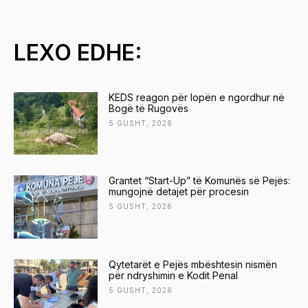
LEXO EDHE:
KEDS reagon për lopën e ngordhur në
Bogë të Rugovës
5 GUSHT, 2026
Grantet “Start-Up” të Komunës së Pejës:
mungojnë detajet për procesin
5 GUSHT, 2026
Qytetarët e Pejës mbështesin nismën
për ndryshimin e Kodit Penal
5 GUSHT, 2026