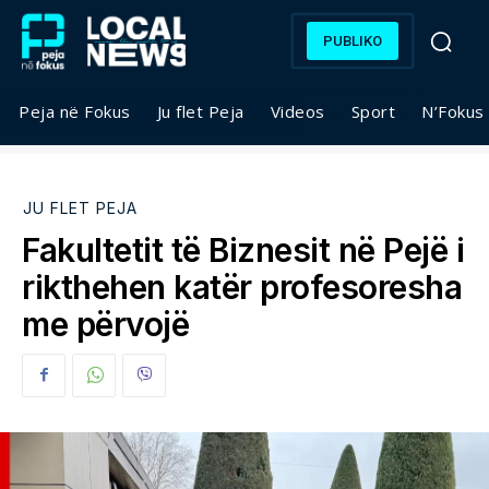
PUBLIKO
Peja në Fokus
Ju flet Peja
Videos
Sport
N’Fokus
JU FLET PEJA
Fakultetit të Biznesit në Pejë i
rikthehen katër profesoresha
me përvojë