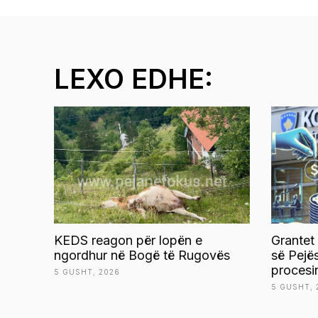
LEXO EDHE:
KEDS reagon për lopën e
Grantet
ngordhur në Bogë të Rugovës
së Pejë
procesi
5 GUSHT, 2026
5 GUSHT, 