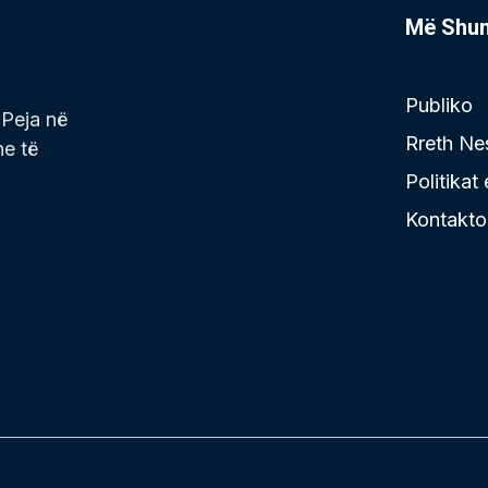
Më Shu
Publiko
 Peja në
Rreth Ne
he të
Politikat
Kontakto