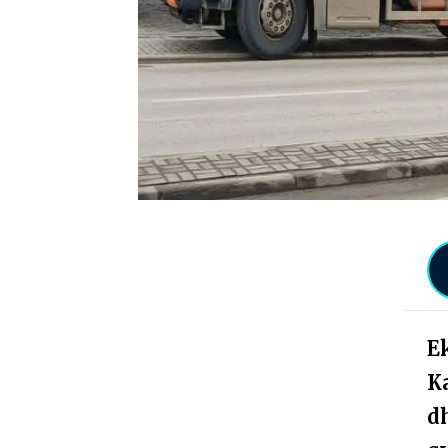
E
K
dh