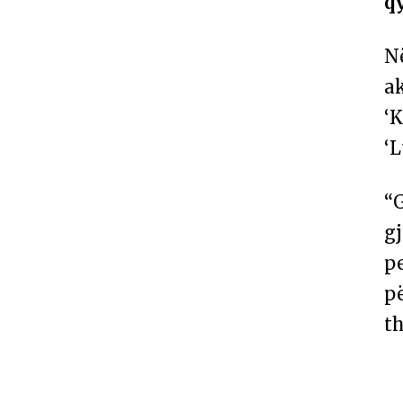
qy
Në
ak
‘K
‘L
“
g
p
pë
t