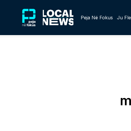
Peja Në Fokus
Ju Fle
m