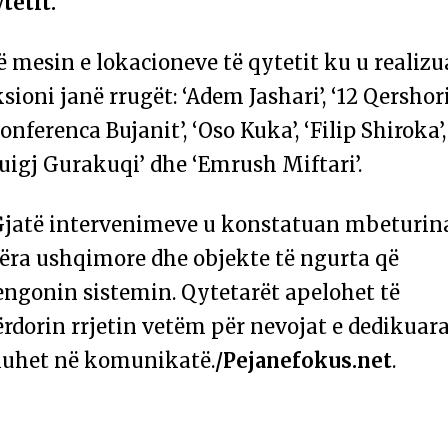
tetit.
 mesin e lokacioneve të qytetit ku u realizu
sioni janë rrugët: ‘Adem Jashari’, ‘12 Qershori’
onferenca Bujanit’, ‘Oso Kuka’, ‘Filip Shiroka’,
uigj Gurakuqi’ dhe ‘Emrush Miftari’.
Gjatë intervenimeve u konstatuan mbeturin
jëra ushqimore dhe objekte të ngurta që
engonin sistemin. Qytetarët apelohet të
rdorin rrjetin vetëm për nevojat e dedikuara
huhet në komunikatë.
/Pejanefokus.net
.