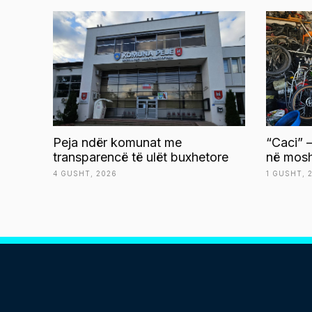
Peja ndër komunat me
“Caci” –
transparencë të ulët buxhetore
në mosh
4 GUSHT, 2026
1 GUSHT, 