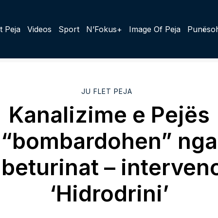
t Peja
Videos
Sport
N’Fokus+
Image Of Peja
Punësoh
JU FLET PEJA
Kanalizime e Pejës
“bombardohen” nga
beturinat – interven
‘Hidrodrini’