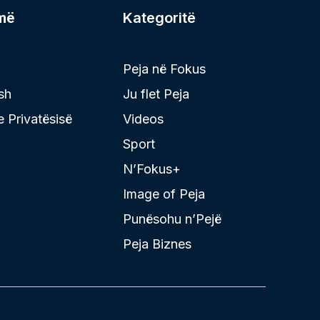
më
Kategoritë
Peja në Fokus
sh
Ju flet Peja
 e Privatësisë
Videos
Sport
N’Fokus+
Image of Peja
Punësohu n’Pejë
Peja Biznes