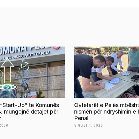
 “Start-Up” të Komunës
Qytetarët e Pejës mbësht
s: mungojnë detajet për
nismën për ndryshimin e 
n
Penal
2026
5 GUSHT, 2026