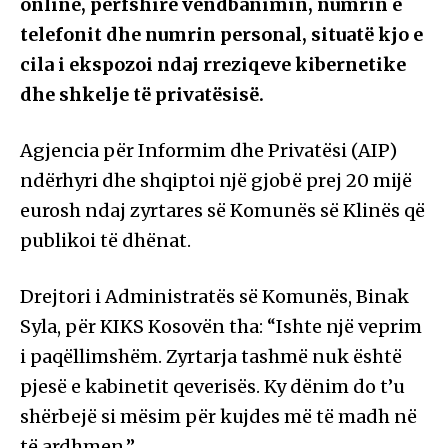
online, përfshirë vendbanimin, numrin e
telefonit dhe numrin personal, situatë kjo e
cila i ekspozoi ndaj rreziqeve kibernetike
dhe shkelje të privatësisë.
Agjencia për Informim dhe Privatësi (AIP)
ndërhyri dhe shqiptoi një gjobë prej 20 mijë
eurosh ndaj zyrtares së Komunës së Klinës që
publikoi të dhënat.
Drejtori i Administratës së Komunës, Binak
Syla, për KIKS Kosovën tha: “Ishte një veprim
i paqëllimshëm. Zyrtarja tashmë nuk është
pjesë e kabinetit qeverisës. Ky dënim do t’u
shërbejë si mësim për kujdes më të madh në
të ardhmen.”