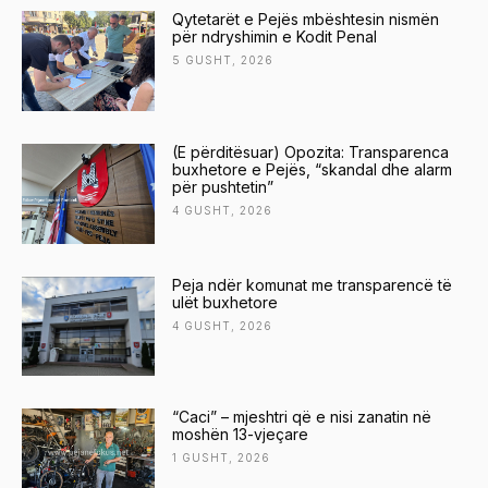
Qytetarët e Pejës mbështesin nismën
për ndryshimin e Kodit Penal
5 GUSHT, 2026
(E përditësuar) Opozita: Transparenca
buxhetore e Pejës, “skandal dhe alarm
për pushtetin”
4 GUSHT, 2026
Peja ndër komunat me transparencë të
ulët buxhetore
4 GUSHT, 2026
“Caci” – mjeshtri që e nisi zanatin në
moshën 13-vjeçare
1 GUSHT, 2026