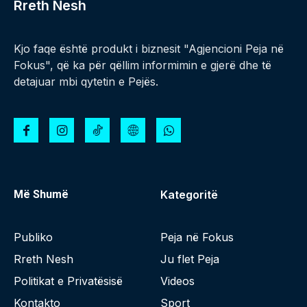
Rreth Nesh
Kjo faqe është produkt i biznesit "Agjencioni Peja në
Fokus", që ka për qëllim informimin e gjerë dhe të
detajuar mbi qytetin e Pejës.
Më Shumë
Kategoritë
Publiko
Peja në Fokus
Rreth Nesh
Ju flet Peja
Politikat e Privatësisë
Videos
Kontakto
Sport