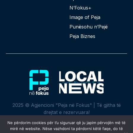
N’Fokus+
Image of Peja
Punësohu n’Pejë
Peja Biznes
2025 © Agjencioni "Peja në Fokus" | Të gjitha të
drejtat e rezervuara!
Ne përdorim cookies për t’u siguruar që ju japim përvojën më të
mirë në website. Nëse vazhdoni ta përdorni këtë faqe, do të