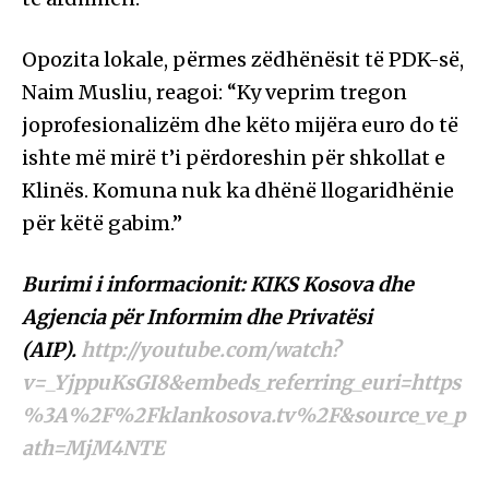
Opozita lokale, përmes zëdhënësit të PDK-së,
Naim Musliu, reagoi: “Ky veprim tregon
joprofesionalizëm dhe këto mijëra euro do të
ishte më mirë t’i përdoreshin për shkollat e
Klinës. Komuna nuk ka dhënë llogaridhënie
për këtë gabim.”
Burimi i informacionit: KIKS Kosova dhe
Agjencia për Informim dhe Privatësi
(AIP).
http://youtube.com/watch?
v=_YjppuKsGI8&embeds_referring_euri=https
%3A%2F%2Fklankosova.tv%2F&source_ve_p
ath=MjM4NTE