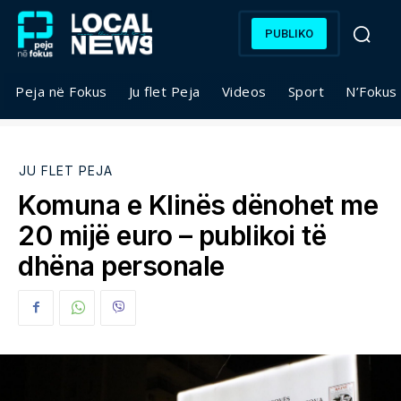
PUBLIKO
Peja në Fokus
Ju flet Peja
Videos
Sport
N’Fokus
JU FLET PEJA
Komuna e Klinës dënohet me
20 mijë euro – publikoi të
dhëna personale