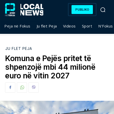
PUBLIKO
Peja në Fokus
Ju flet Peja
Videos
Sport
N’Fokus
JU FLET PEJA
Komuna e Pejës pritet të
shpenzojë mbi 44 milionë
euro në vitin 2027