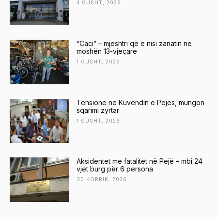
4 GUSHT, 2026
“Caci” – mjeshtri që e nisi zanatin në
moshën 13-vjeçare
1 GUSHT, 2026
Tensione në Kuvendin e Pejës, mungon
sqarimi zyrtar
1 GUSHT, 2026
Aksidentet me fatalitet në Pejë – mbi 24
vjet burg për 6 persona
30 KORRIK, 2026