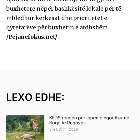
buxhetore nëpër bashkësitë lokale për të
mbledhur kërkesat dhe prioritetet e
qytetarëve për buxhetin e ardhshëm.
/
Pejanefokus.net/
LEXO EDHE:
KEDS reagon për lopën e ngordhur në
Bogë të Rugovës
5 GUSHT, 2026