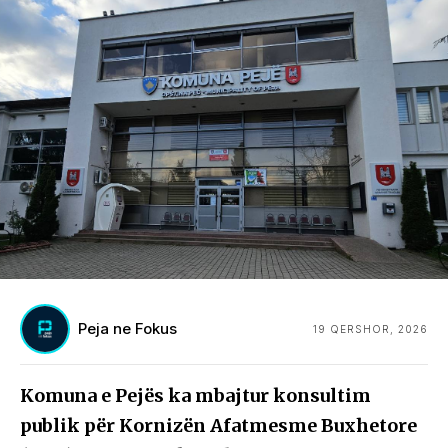
Peja ne Fokus
19 QERSHOR, 2026
Komuna e Pejës ka mbajtur konsultim
publik për Kornizën Afatmesme Buxhetore