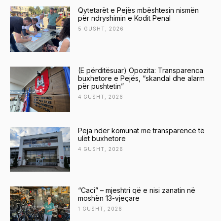
Qytetarët e Pejës mbështesin nismën
për ndryshimin e Kodit Penal
5 GUSHT, 2026
(E përditësuar) Opozita: Transparenca
buxhetore e Pejës, “skandal dhe alarm
për pushtetin”
4 GUSHT, 2026
Peja ndër komunat me transparencë të
ulët buxhetore
4 GUSHT, 2026
“Caci” – mjeshtri që e nisi zanatin në
moshën 13-vjeçare
1 GUSHT, 2026