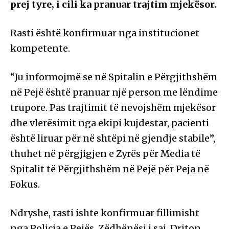
prej tyre, i cili ka pranuar trajtim mjekësor.
Rasti është konfirmuar nga institucionet
kompetente.
“Ju informojmë se në Spitalin e Përgjithshëm
në Pejë është pranuar një person me lëndime
trupore. Pas trajtimit të nevojshëm mjekësor
dhe vlerësimit nga ekipi kujdestar, pacienti
është liruar për në shtëpi në gjendje stabile”,
thuhet në përgjigjen e Zyrës për Media të
Spitalit të Përgjithshëm në Pejë për Peja në
Fokus.
Ndryshe, rasti ishte konfirmuar fillimisht
nga Policia e Pejës. Zëdhënësi i saj, Driton