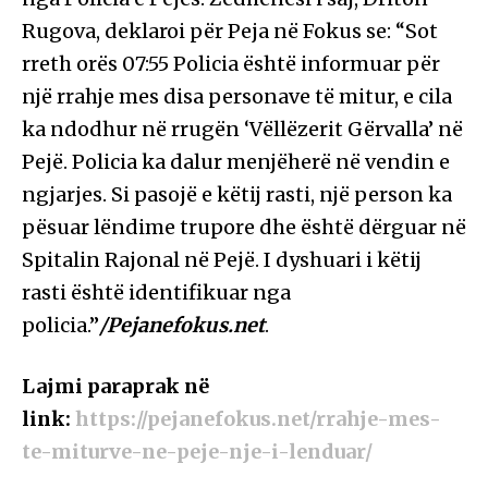
Rugova, deklaroi për Peja në Fokus se: “Sot
rreth orës 07:55 Policia është informuar për
një rrahje mes disa personave të mitur, e cila
ka ndodhur në rrugën ‘Vëllëzerit Gërvalla’ në
Pejë. Policia ka dalur menjëherë në vendin e
ngjarjes. Si pasojë e këtij rasti, një person ka
pësuar lëndime trupore dhe është dërguar në
Spitalin Rajonal në Pejë. I dyshuari i këtij
rasti është identifikuar nga
policia.”
/Pejanefokus.net
.
Lajmi paraprak në
link:
https://pejanefokus.net/rrahje-mes-
te-miturve-ne-peje-nje-i-lenduar/