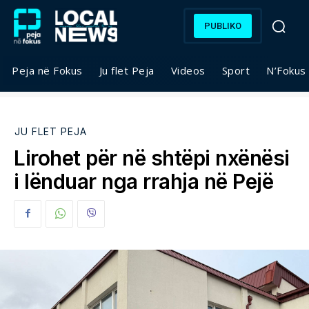
PUBLIKO
Peja në Fokus
Ju flet Peja
Videos
Sport
N’Fokus
JU FLET PEJA
Lirohet për në shtëpi nxënësi
i lënduar nga rrahja në Pejë