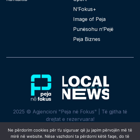
N’Fokus+
Image of Peja
Punësohu n’Pejë
Peja Biznes
2025 © Agjencioni "Peja në Fokus" | Të gjitha të
drejtat e rezervuara!
Ne përdorim cookies për t’u siguruar që ju japim përvojën më të
mirë në website. Nëse vazhdoni ta përdorni këtë faqe, do të