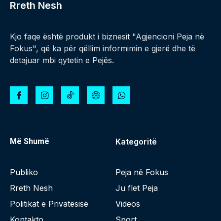
Rreth Nesh
Kjo faqe është produkt i biznesit "Agjencioni Peja në
Fokus", që ka për qëllim informimin e gjerë dhe të
detajuar mbi qytetin e Pejës.
Më Shumë
Kategoritë
Publiko
Peja në Fokus
Rreth Nesh
Ju flet Peja
Politikat e Privatësisë
Videos
Kontakto
Sport