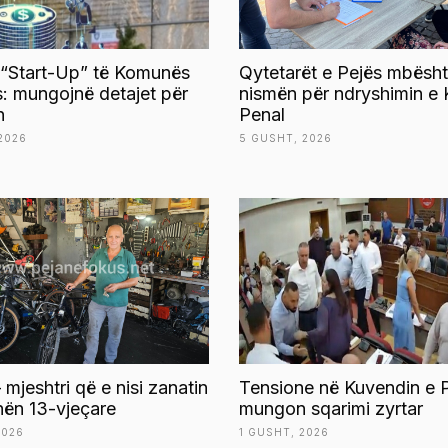
 “Start-Up” të Komunës
Qytetarët e Pejës mbësht
s: mungojnë detajet për
nismën për ndryshimin e 
n
Penal
2026
5 GUSHT, 2026
 mjeshtri që e nisi zanatin
Tensione në Kuvendin e P
ën 13-vjeçare
mungon sqarimi zyrtar
2026
1 GUSHT, 2026