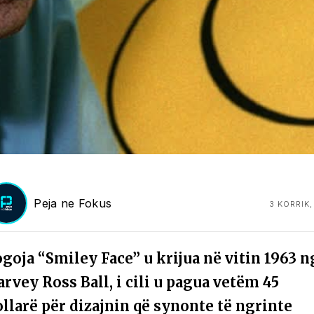
Peja ne Fokus
3 KORRIK,
goja “Smiley Face” u krijua në vitin 1963 n
rvey Ross Ball, i cili u pagua vetëm 45
ollarë për dizajnin që synonte të ngrinte