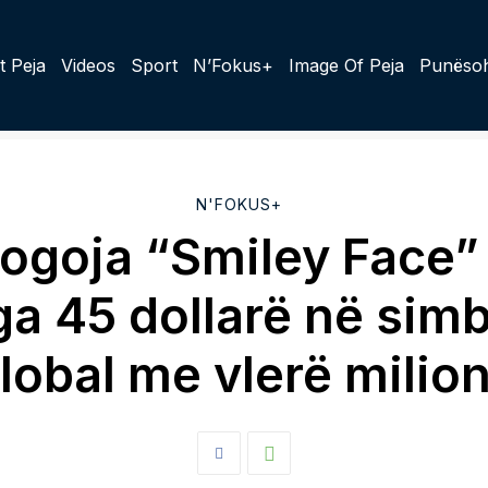
t Peja
Videos
Sport
N’Fokus+
Image Of Peja
Punësoh
N'FOKUS+
ogoja “Smiley Face”
ga 45 dollarë në simb
lobal me vlerë milio