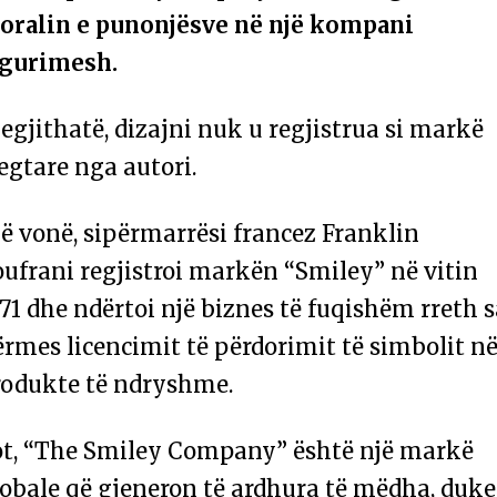
oralin e punonjësve në një kompani
igurimesh.
gjithatë, dizajni nuk u regjistrua si markë
egtare nga autori.
ë vonë, sipërmarrësi francez Franklin
ufrani regjistroi markën “Smiley” në vitin
71 dhe ndërtoi një biznes të fuqishëm rreth s
rmes licencimit të përdorimit të simbolit n
rodukte të ndryshme.
ot, “The Smiley Company” është një markë
lobale që gjeneron të ardhura të mëdha, duke