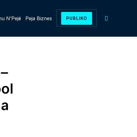
u N’Pejë
Peja Biznes
PUBLIKO
 –
ol
na