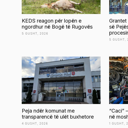
KEDS reagon për lopën e
Grantet
ngordhur në Bogë të Rugovës
së Pejë
procesi
5 GUSHT, 2026
5 GUSHT, 
Peja ndër komunat me
“Caci” –
transparencë të ulët buxhetore
në mosh
4 GUSHT, 2026
1 GUSHT, 