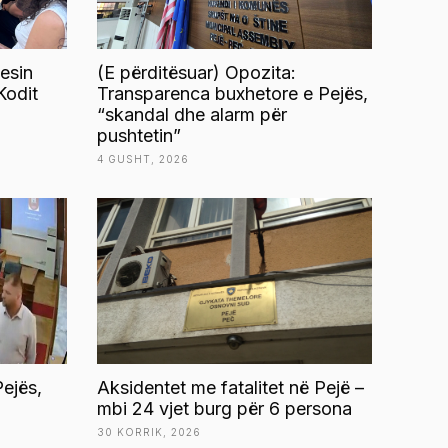
esin
(E përditësuar) Opozita:
Kodit
Transparenca buxhetore e Pejës,
“skandal dhe alarm për
pushtetin”
4 GUSHT, 2026
ejës,
Aksidentet me fatalitet në Pejë –
mbi 24 vjet burg për 6 persona
30 KORRIK, 2026