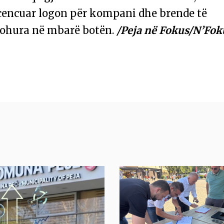
icencuar logon për kompani dhe brende të
johura në mbarë botën.
/Peja në Fokus/N’Fok