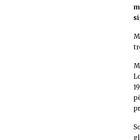
m
s
Me
tr
M
Lo
19
pë
p
S
g