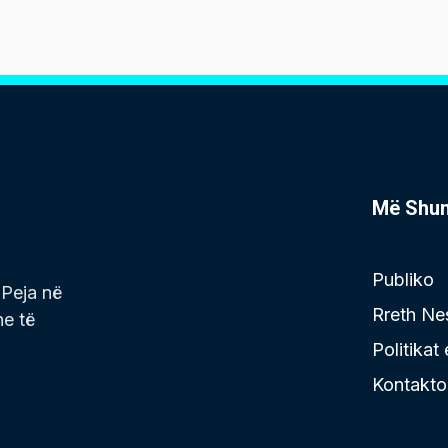
Më Shu
Publiko
 Peja në
Rreth Ne
he të
Politikat
Kontakto