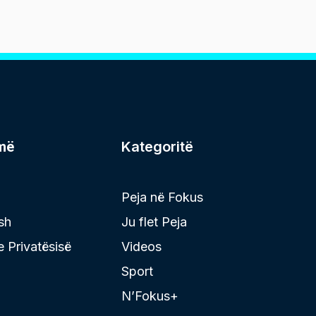
më
Kategoritë
Peja në Fokus
sh
Ju flet Peja
 e Privatësisë
Videos
Sport
N’Fokus+