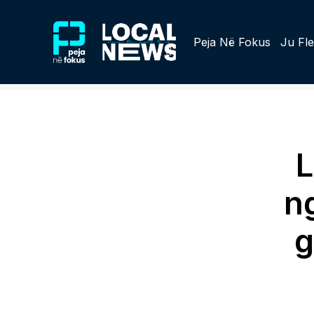
Peja Në Fokus
Ju Fle
L
n
g