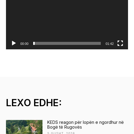
00:00
01:42
L
o
j
t
ë
s
LEXO EDHE:
V
i
KEDS reagon për lopën e ngordhur në
d
Bogë të Rugovës
5 GUSHT, 2026