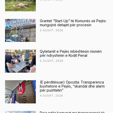
e
o
s
Grantet “Start-Up” të Komunës së Pejës:
h
mungojnë detajet për procesin
5 GUSHT, 2026
Qytetarët e Pejës mbështesin nismën
për ndryshimin e Kodit Penal
5 GUSHT, 2026
(E përditësuar) Opozita: Transparenca
buxhetore e Pejës, “skandal dhe alarm
për pushtetin”
4 GUSHT, 2026
Peja ndër komunat me transparencë të