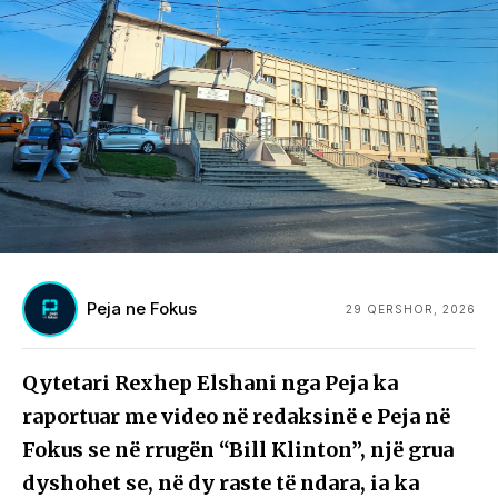
Peja ne Fokus
29 QERSHOR, 2026
Qytetari Rexhep Elshani nga Peja ka
raportuar me video në redaksinë e Peja në
Fokus se në rrugën “Bill Klinton”, një grua
dyshohet se, në dy raste të ndara, ia ka