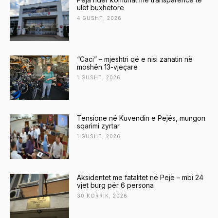
ulët buxhetore
4 GUSHT, 2026
“Caci” – mjeshtri që e nisi zanatin në
moshën 13-vjeçare
1 GUSHT, 2026
Tensione në Kuvendin e Pejës, mungon
sqarimi zyrtar
1 GUSHT, 2026
Aksidentet me fatalitet në Pejë – mbi 24
vjet burg për 6 persona
30 KORRIK, 2026