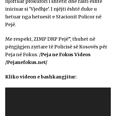
njoftuar prokurori i shtetit dhe rasti është
iniciuar si ‘Vjedhje’. I njëjti është duke u
hetuar nga hetuesit e Stacionit Policor në
Pejë.
Me respekt, ZIMP DRP Pejë”, thuhet në
përgjigjen zyrtare të Policisë së Kosovës për
Peja në Fokus. /
Peja ne Fokus Videos
/Pejanefokus.net/
Kliko videon e bashkangjitur: