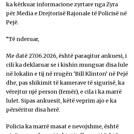
ka kërkuar informacione zyrtare nga Zyra
për Media e Drejtorisë Rajonale të Policisë në
Pejë.
“Të nderuar,
Me datë 27.06.2026, është paraqitur ankuesi, i
cili ka deklaruar se i kishin munguar disa lule
në lokalin e tij në rrugën ‘Bill Klinton’ në Pejë
dhe, pas shikimit të kamerave të sigurisë, ka
vërejtur një person (femër), e cila i ka marrë
lulet. Sipas ankuesit, këtë veprim ajo e ka
përsëritur disa herë.
Policia ka marrë masat e nevojshme, është