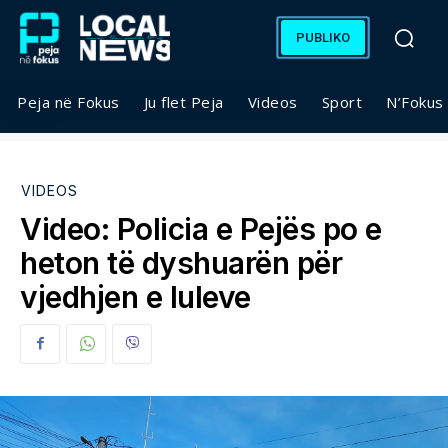
PUBLIKO
Peja në Fokus
Ju flet Peja
Videos
Sport
N’Fokus
VIDEOS
Video: Policia e Pejës po e
heton të dyshuarën për
vjedhjen e luleve