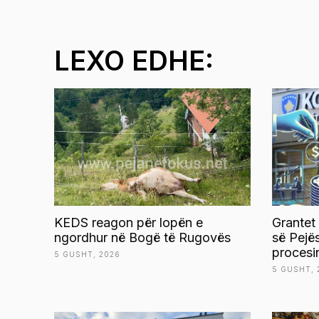
LEXO EDHE:
KEDS reagon për lopën e
Grantet
ngordhur në Bogë të Rugovës
së Pejë
procesi
5 GUSHT, 2026
5 GUSHT, 