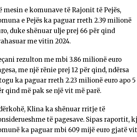
ë mesin e komunave të Rajonit të Pejës,
omuna e Pejës ka paguar rreth 2.39 milionë
ro, duke shënuar ulje prej 66 për qind
rahasuar me vitin 2024.
eçani rezulton me mbi 3.86 milionë euro
gesa, me një rënie prej 12 për qind, ndërsa
togu ka paguar rreth 2.23 milionë euro apo 5
r qind më pak se një vit më parë.
ërkohë, Klina ka shënuar rritje të
nsiderueshme të pagesave. Sipas raportit, k
omunë ka paguar mbi 609 mijë euro gjatë vit