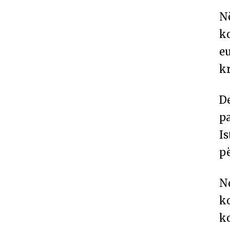
N
k
eu
k
D
pa
Is
pë
Nd
ko
k