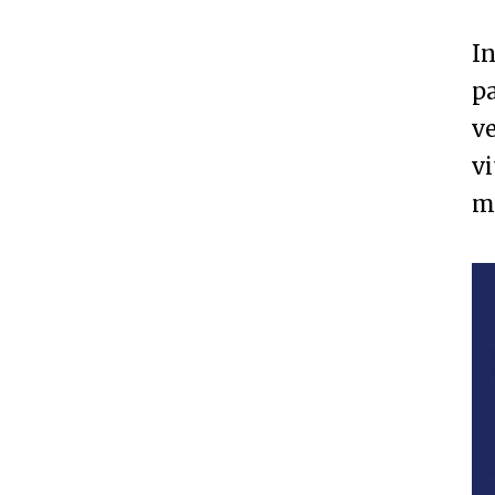
In
p
v
vi
mb