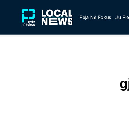
Peja Në Fokus
Ju Fle
g