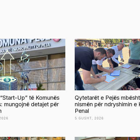
 “Start-Up” të Komunës
Qytetarët e Pejës mbësht
s: mungojnë detajet për
nismën për ndryshimin e 
n
Penal
2026
5 GUSHT, 2026