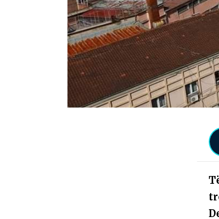
T
tr
De