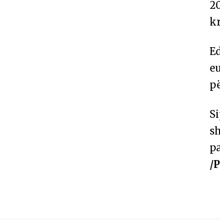
20
k
Ed
e
pë
S
sh
p
/