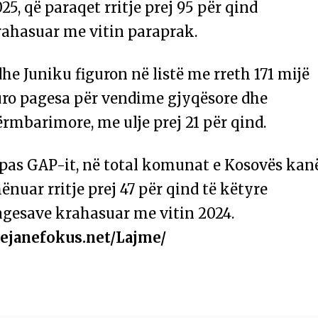
25, që paraqet rritje prej 95 për qind
rahasuar me vitin paraprak.
he Juniku figuron në listë me rreth 171 mijë
uro pagesa për vendime gjyqësore dhe
rmbarimore, me ulje prej 21 për qind.
ipas GAP-it, në total komunat e Kosovës kan
ënuar rritje prej 47 për qind të këtyre
agesave krahasuar me vitin 2024.
Pejanefokus.net/Lajme/