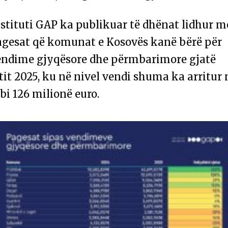
stituti GAP ka publikuar të dhënat lidhur m
agesat që komunat e Kosovës kanë bërë për
endime gjyqësore dhe përmbarimore gjatë
tit 2025, ku në nivel vendi shuma ka arritur 
i 126 milionë euro.