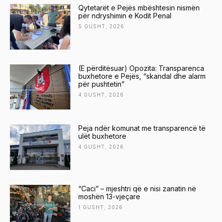
Qytetarët e Pejës mbështesin nismën
për ndryshimin e Kodit Penal
5 GUSHT, 2026
(E përditësuar) Opozita: Transparenca
buxhetore e Pejës, “skandal dhe alarm
për pushtetin”
4 GUSHT, 2026
Peja ndër komunat me transparencë të
ulët buxhetore
4 GUSHT, 2026
“Caci” – mjeshtri që e nisi zanatin në
moshën 13-vjeçare
1 GUSHT, 2026