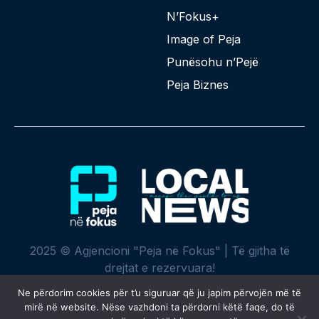
N’Fokus+
Image of Peja
Punësohu n’Pejë
Peja Biznes
2025 © Agjencioni "Peja në Fokus" | Të gjitha të
drejtat e rezervuara!
Ne përdorim cookies për t’u siguruar që ju japim përvojën më të
mirë në website. Nëse vazhdoni ta përdorni këtë faqe, do të