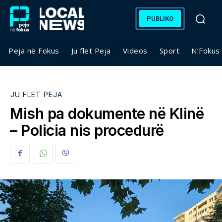
PUBLIKO
Peja në Fokus
Ju flet Peja
Videos
Sport
N’Fokus
JU FLET PEJA
Mish pa dokumente në Klinë
– Policia nis procedurë