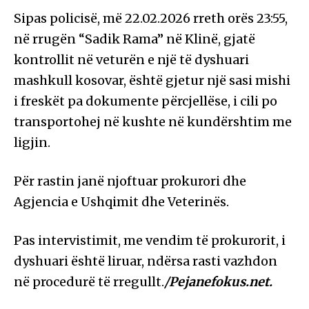
Sipas policisë, më 22.02.2026 rreth orës 23:55,
në rrugën “Sadik Rama” në Klinë, gjatë
kontrollit në veturën e një të dyshuari
mashkull kosovar, është gjetur një sasi mishi
i freskët pa dokumente përcjellëse, i cili po
transportohej në kushte në kundërshtim me
ligjin.
Për rastin janë njoftuar prokurori dhe
Agjencia e Ushqimit dhe Veterinës
.
Pas intervistimit, me vendim të prokurorit, i
dyshuari është liruar, ndërsa rasti vazhdon
në procedurë të rregullt.
/Pejanefokus.net.