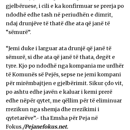
gjelbëruese, i cili e ka konfirmuar se prerja po
ndodhë edhe tash në periudhën e dimrit,
ndaj drunjëve të thatë dhe ata që janë të
“sëmurë”.
“Jemi duke i larguar ata drunjë që janë të
sëmurë, si dhe ata që janë të thata, degët e
tyre. Kjo po ndodhë nga kompania me urdhër
të Komunës së Pejës, sepse ne jemi kompani
për mirëmbajtjen e gjelbërimit. Sikur çdo vit,
po ashtu edhe javën e kaluar i kemi prerë
edhe nëpër qytet, me qëllim për të eliminuar
rrezikun nga shemja dhe rrezikimi i
qytetarëve”.- tha Emsha për Peja në
Fokus.
/Pejanefokus.net.