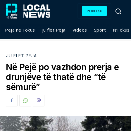
PUBLIKO
Peja në Fokus
Ju flet Peja
Videos
Sport
N’Fokus
JU FLET PEJA
Në Pejë po vazhdon prerja e
drunjëve të thatë dhe “të
sëmurë”