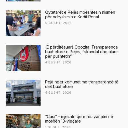
Qytetarët e Pejës mbështesin nismën
për ndryshimin e Kodit Penal
5 GUSHT, 2026
(E përditësuar) Opozita: Transparenca
buxhetore e Pejës, “skandal dhe alarm
për pushtetin”
4 GUSHT, 2026
Peja ndër komunat me transparencë të
ulët buxhetore
4 GUSHT, 2026
“Caci” – mjeshtri që e nisi zanatin në
moshën 13-vjeçare
1 GUSHT, 2026