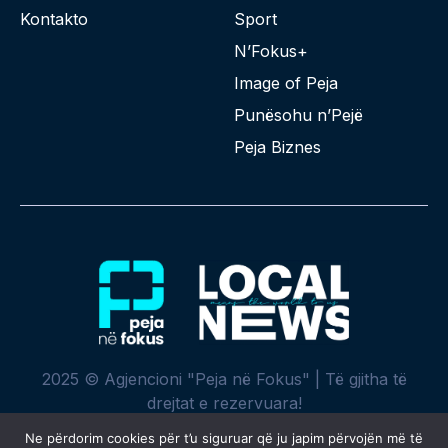
Kontakto
Sport
N’Fokus+
Image of Peja
Punësohu n’Pejë
Peja Biznes
2025 © Agjencioni "Peja në Fokus" | Të gjitha të
drejtat e rezervuara!
Ne përdorim cookies për t’u siguruar që ju japim përvojën më të