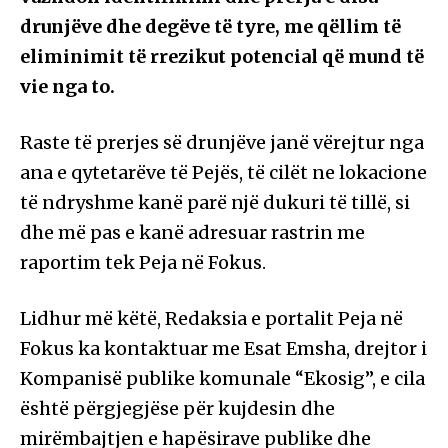
drunjëve dhe degëve të tyre, me qëllim të
eliminimit të rrezikut potencial që mund të
vie nga to.
Raste të prerjes së drunjëve janë vërejtur nga
ana e qytetarëve të Pejës, të cilët ne lokacione
të ndryshme kanë parë një dukuri të tillë, si
dhe më pas e kanë adresuar rastrin me
raportim tek Peja në Fokus.
Lidhur më këtë, Redaksia e portalit Peja në
Fokus ka kontaktuar me Esat Emsha, drejtor i
Kompanisë publike komunale “Ekosig”, e cila
është përgjegjëse për kujdesin dhe
mirëmbajtjen e hapësirave publike dhe