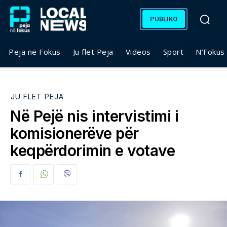
PUBLIKO
Peja në Fokus
Ju flet Peja
Videos
Sport
N’Fokus
JU FLET PEJA
Në Pejë nis intervistimi i
komisionerëve për
keqpërdorimin e votave