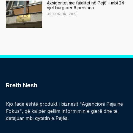
Aksidentet me fatalitet në Pejë – mbi 24
vjet burg për 6 persona
30 KORRIK, 2026
Rreth Nesh
Kjo faqe është produkt i biznesit "Agjencioni Peja në
Fokus", që ka për qëllim informimin e gjerë dhe të
detajuar mbi qytetin e Pejës.