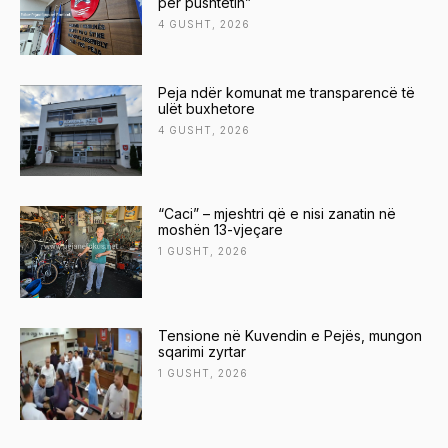
për pushtetin”
4 GUSHT, 2026
Peja ndër komunat me transparencë të
ulët buxhetore
4 GUSHT, 2026
“Caci” – mjeshtri që e nisi zanatin në
moshën 13-vjeçare
1 GUSHT, 2026
Tensione në Kuvendin e Pejës, mungon
sqarimi zyrtar
1 GUSHT, 2026