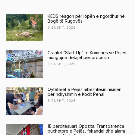
KEDS reagon për lopën e ngordhur në
Bogë të Rugovës
5 GUSHT, 2026
Grantet “Start-Up” të Komunës së Pejës:
mungojnë detajet për procesin
5 GUSHT, 2026
Qytetarët e Pejës mbështesin nismën
për ndryshimin e Kodit Penal
5 GUSHT, 2026
(E përditësuar) Opozita: Transparenca
buxhetore e Pejës, “skandal dhe alarm