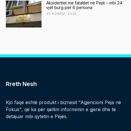
Aksidentet me fatalitet në Pejë – mbi 24
vjet burg për 6 persona
30 KORRIK, 2026
Rreth Nesh
Kjo faqe është produkt i biznesit "Agjencioni Peja në
Fokus", që ka për qëllim informimin e gjerë dhe të
detajuar mbi qytetin e Pejës.