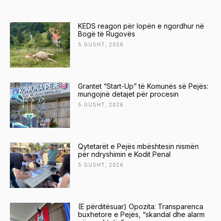
KEDS reagon për lopën e ngordhur në
Bogë të Rugovës
5 GUSHT, 2026
Grantet “Start-Up” të Komunës së Pejës:
mungojnë detajet për procesin
5 GUSHT, 2026
Qytetarët e Pejës mbështesin nismën
për ndryshimin e Kodit Penal
5 GUSHT, 2026
(E përditësuar) Opozita: Transparenca
buxhetore e Pejës, “skandal dhe alarm