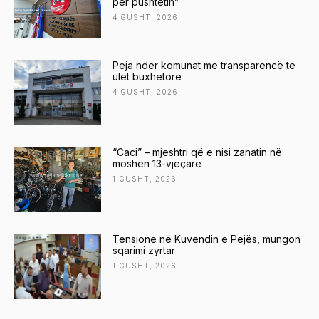
për pushtetin”
4 GUSHT, 2026
Peja ndër komunat me transparencë të
ulët buxhetore
4 GUSHT, 2026
“Caci” – mjeshtri që e nisi zanatin në
moshën 13-vjeçare
1 GUSHT, 2026
Tensione në Kuvendin e Pejës, mungon
sqarimi zyrtar
1 GUSHT, 2026