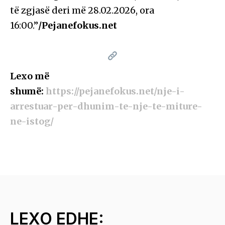
të zgjasë deri më 28.02.2026, ora
16:00.”
/Pejanefokus.net
Lexo më
shumë:
https://pejanefokus.net/nje-i-
arrestuar-per-dhunim-te-nje-te-miture-
ne-istog/
LEXO EDHE: