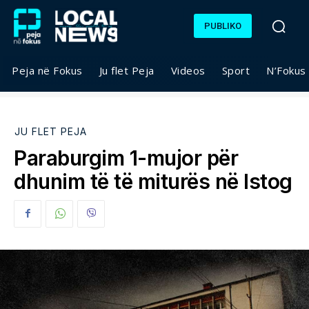
PUBLIKO
Peja në Fokus
Ju flet Peja
Videos
Sport
N’Fokus
JU FLET PEJA
Paraburgim 1-mujor për
dhunim të të miturës në Istog