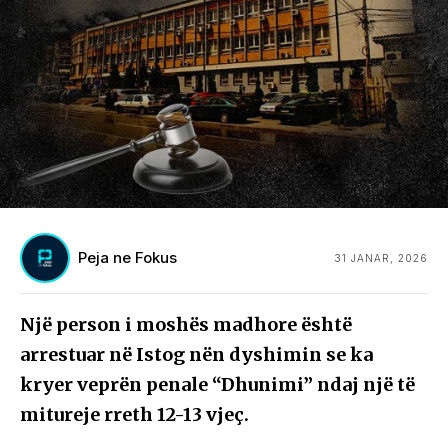
Peja ne Fokus
31 JANAR, 2026
Një person i moshës madhore është
arrestuar në Istog nën dyshimin se ka
kryer veprën penale “Dhunimi” ndaj një të
mitureje rreth 12-13 vjeç.