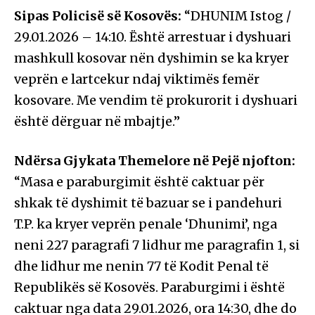
Sipas Policisë së Kosovës:
“DHUNIM Istog /
29.01.2026 – 14:10. Është arrestuar i dyshuari
mashkull kosovar nën dyshimin se ka kryer
veprën e lartcekur ndaj viktimës femër
kosovare. Me vendim të prokurorit i dyshuari
është dërguar në mbajtje.”
Ndërsa Gjykata Themelore në Pejë njofton:
“Masa e paraburgimit është caktuar për
shkak të dyshimit të bazuar se i pandehuri
T.P. ka kryer veprën penale ‘Dhunimi’, nga
neni 227 paragrafi 7 lidhur me paragrafin 1, si
dhe lidhur me nenin 77 të Kodit Penal të
Republikës së Kosovës. Paraburgimi i është
caktuar nga data 29.01.2026, ora 14:30, dhe do