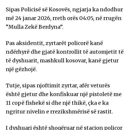
Sipas Policisë së Kosovës, ngjarja ka ndodhur
më 24 janar 2026, rreth orës 04:05, në rrugën
“Mulla Zekë Berdyna”.
Pas aksidentit, zyrtarët policorë kanë
ndërhyrë dhe gjatë kontrollit të automjetit të
të dyshuarit, mashkull kosovar, kanë gjetur
një gëzhojë.
Tutje, sipas njoftimit zyrtar, afër veturës
është gjetur dhe konfiskuar një pistoletë me
11 copë fishekë si dhe një thikë, çka e ka
ngritur nivelin e rrezikshmërisë së rastit.
I dyshuari është shoqëruar në stacion policor