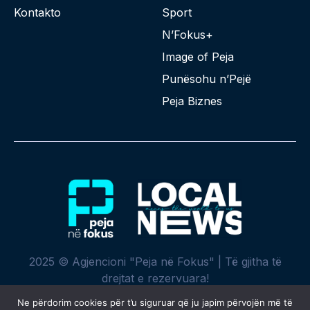
Kontakto
Sport
N’Fokus+
Image of Peja
Punësohu n’Pejë
Peja Biznes
2025 © Agjencioni "Peja në Fokus" | Të gjitha të
drejtat e rezervuara!
Ne përdorim cookies për t’u siguruar që ju japim përvojën më të