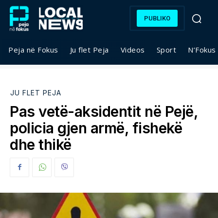
PUBLIKO
Peja në Fokus
Ju flet Peja
Videos
Sport
N’Fokus
JU FLET PEJA
Pas vetë-aksidentit në Pejë,
policia gjen armë, fishekë
dhe thikë