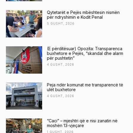
Qytetarët e Pejës mbështesin nismën
për ndryshimin e Kodit Penal
5 GUSHT, 2026
(E përditësuar) Opozita: Transparenca
buxhetore e Pejës, “skandal dhe alarm
për pushtetin”
4 GUSHT, 2026
Peja ndër komunat me transparencë të
ulët buxhetore
4 GUSHT, 2026
“Caci” – mjeshtri që e nisi zanatin në
moshën 13-vjeçare
1 GUSHT, 2026