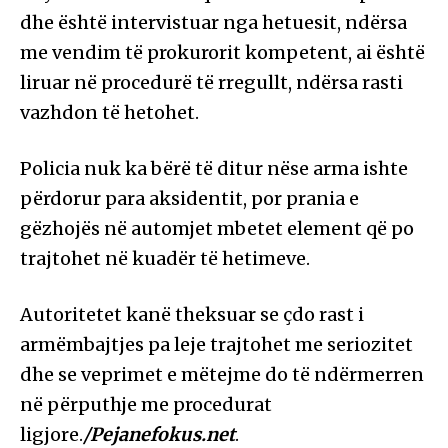
dhe është intervistuar nga hetuesit, ndërsa
me vendim të prokurorit kompetent, ai është
liruar në procedurë të rregullt, ndërsa rasti
vazhdon të hetohet.
Policia nuk ka bërë të ditur nëse arma ishte
përdorur para aksidentit, por prania e
gëzhojës në automjet mbetet element që po
trajtohet në kuadër të hetimeve.
Autoritetet kanë theksuar se çdo rast i
armëmbajtjes pa leje trajtohet me seriozitet
dhe se veprimet e mëtejme do të ndërmerren
në përputhje me procedurat
ligjore.
/Pejanefokus.net
.