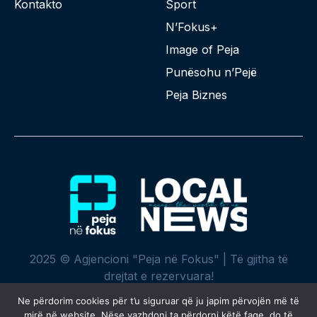
Kontakto
Sport
N’Fokus+
Image of Peja
Punësohu n’Pejë
Peja Biznes
2025 © Agjencioni "Peja në Fokus" | Të gjitha të
drejtat e rezervuara!
Ne përdorim cookies për t’u siguruar që ju japim përvojën më të
mirë në website. Nëse vazhdoni ta përdorni këtë faqe, do të