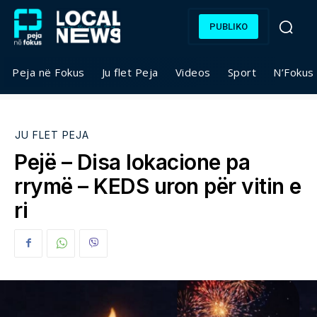
PUBLIKO
Peja në Fokus
Ju flet Peja
Videos
Sport
N’Fokus
JU FLET PEJA
Pejë – Disa lokacione pa
rrymë – KEDS uron për vitin e
ri