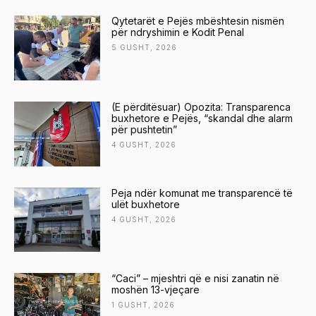
Qytetarët e Pejës mbështesin nismën
për ndryshimin e Kodit Penal
5 GUSHT, 2026
(E përditësuar) Opozita: Transparenca
buxhetore e Pejës, “skandal dhe alarm
për pushtetin”
4 GUSHT, 2026
Peja ndër komunat me transparencë të
ulët buxhetore
4 GUSHT, 2026
“Caci” – mjeshtri që e nisi zanatin në
moshën 13-vjeçare
1 GUSHT, 2026