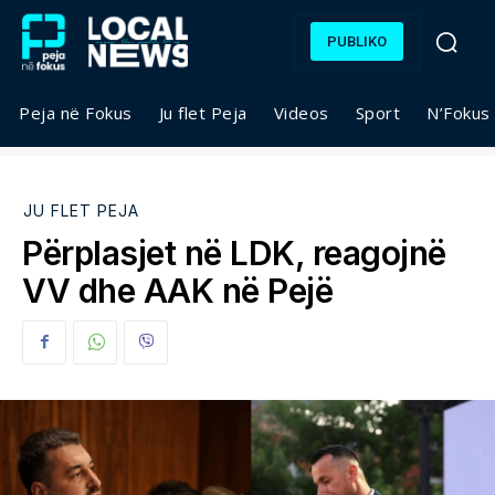
PUBLIKO
Peja në Fokus
Ju flet Peja
Videos
Sport
N’Fokus
JU FLET PEJA
Përplasjet në LDK, reagojnë
VV dhe AAK në Pejë