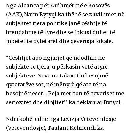
Nga Aleanca për Ardhmërinë e Kosovës
(AAK), Naim Bytyqi ka thënë se zhvillimet në
subjektet tjera politike janë çështje të
brendshme të tyre dhe se fokusi duhet të
mbetet te qytetarët dhe qeverisja lokale.
“Çështjet apo ngjarjet që ndodhin në
subjekte të tjera, u përkasin vetë atyre
subjekteve. Neve na takon t’u besojmë
qytetarëve sot, në mënyrë që ata të na
besojnë nesër… Peja meriton të qeveriset me
seriozitet dhe dinjitet”, ka deklaruar Bytyqi.
Ndërkohë, edhe nga Lëvizja Vetëvendosje
(Vetëvendosje), Taulant Kelmendi ka