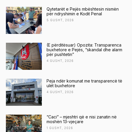
Qytetarët e Pejës mbështesin nismën
për ndryshimin e Kodit Penal
5 GUSHT, 2026
(E përditësuar) Opozita: Transparenca
buxhetore e Pejës, “skandal dhe alarm
për pushtetin”
4 GUSHT, 2026
Peja ndër komunat me transparencë të
ulët buxhetore
4 GUSHT, 2026
“Caci” – mjeshtri që e nisi zanatin në
moshën 13-vjeçare
1 GUSHT, 2026