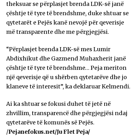
theksuar se përplasjet brenda LDK-së janë
çështje të tyre të brendshme, duke shtuar se
qytetarët e Pejës kanë nevojë për qeverisje
më transparente dhe me përgjegjësi.
“Përplasjet brenda LDK-së mes Lumir
Abdixhikut dhe Gazmend Muhaxherit janë
çështje të tyre të brendshme… Peja meriton
një qeverisje që u shërben qytetarëve dhe jo
klaneve të interesit”, ka deklaruar Kelmendi.
Ai ka shtuar se fokusi duhet të jetë në
zhvillim, transparencë dhe përgjegjësi ndaj
qytetarëve të komunës së Pejës.
/
Pejanefokus.net/Ju Flet Peja/