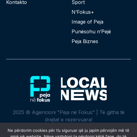
Kontakto
Sport
N’Fokus+
Image of Peja
Punësohu n’Pejë
Peja Biznes
2025 © Agjencioni "Peja në Fokus" | Të gjitha të
drejtat e rezervuara!
Ne përdorim cookies për t’u siguruar që ju japim përvojën më të
mirë në website. Nëse vazhdoni ta përdorni këtë faqe, do të