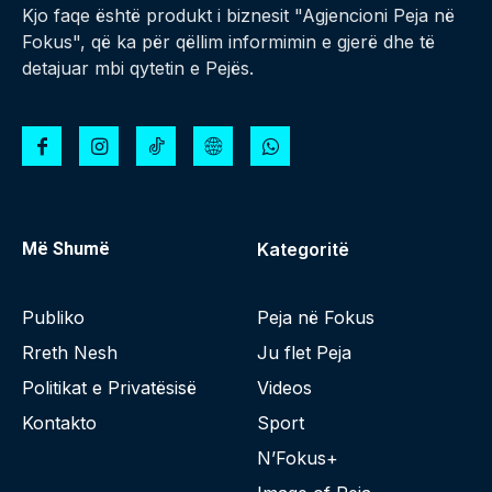
Kjo faqe është produkt i biznesit "Agjencioni Peja në
Fokus", që ka për qëllim informimin e gjerë dhe të
detajuar mbi qytetin e Pejës.
Më Shumë
Kategoritë
Publiko
Peja në Fokus
Rreth Nesh
Ju flet Peja
Politikat e Privatësisë
Videos
Kontakto
Sport
N’Fokus+