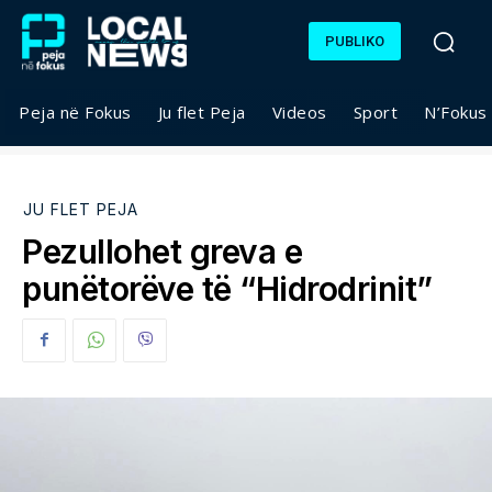
PUBLIKO
Peja në Fokus
Ju flet Peja
Videos
Sport
N’Fokus
JU FLET PEJA
Pezullohet greva e
punëtorëve të “Hidrodrinit”