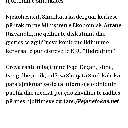
njoftimin e Sindikatës.
Njëkohësisht, Sindikata ka dërguar kërkesë
për takim me Ministren e Ekonomisë, Artane
Rizvanolli, me qëllim të diskutimit dhe
gjetjes së zgjidhjeve konkrete lidhur me
kërkesat e punëtorëve të KRU “Hidrodrini”.
Greva është mbajtur në Pejë, Deçan, Klinë,
Istog dhe Junik, ndërsa Shoqata Sindikale ka
paralajmëruar se do ta informojë opinionin
publik dhe mediat për çdo zhvillim të radhës
përmes njoftimeve zyrtare
./Pejanefokus.net
.