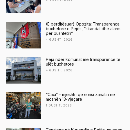
(E përditësuar) Opozita: Transparenca
buxhetore e Pejës, “skandal dhe alarm
për pushtetin”
4 GUSHT, 2026
Peja ndër komunat me transparencë të
ulët buxhetore
4 GUSHT, 2026
“Caci” – mjeshtri që e nisi zanatin në
moshën 13-vjeçare
1 GUSHT, 2026
Tensione në Kuvendin e Pejës, mungon