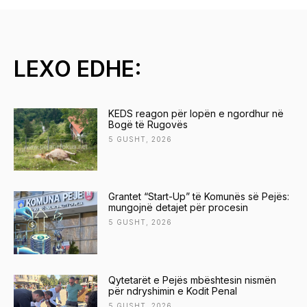
LEXO EDHE:
KEDS reagon për lopën e ngordhur në
Bogë të Rugovës
5 GUSHT, 2026
Grantet “Start-Up” të Komunës së Pejës:
mungojnë detajet për procesin
5 GUSHT, 2026
Qytetarët e Pejës mbështesin nismën
për ndryshimin e Kodit Penal
5 GUSHT, 2026