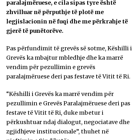
paralajmëruese, e cila sipas tyre është
zhvilluar në përputhje të plotë me
legjislacionin në fuqi dhe me përkrahje të
gjerë të punëtorëve.
Pas përfundimit të grevës së sotme, Këshilli i
Grevës ka mbajtur mbledhje dhe ka marrë
vendim për pezullimin e grevës
paralajmëruese deri pas festave të Vitit të Ri.
“Këshilli i Grevës ka marrë vendim për
pezullimin e Grevës Paralajmëruese deri pas
festave të Vitit të Ri, duke mbetur i
përkushtuar ndaj dialogut, negociatave dhe
zgjidhjeve institucionale”, thuhet në