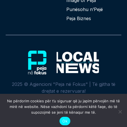
Image of Peja
Punësohu n’Pejë
Peja Biznes
2025 © Agjencioni "Peja në Fokus" | Të gjitha të
drejtat e rezervuara!
Ne përdorim cookies për t’u siguruar që ju japim përvojën më të
mirë në website. Nëse vazhdoni ta përdorni këtë faqe, do të
supozojmë se jeni të kënaqur me të.
Krijuar me ♥ nga
SPREHT
Ok