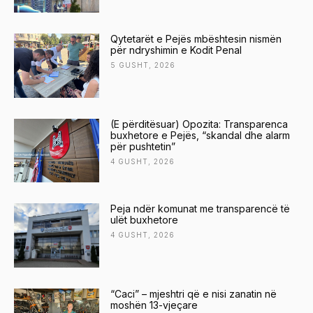
Qytetarët e Pejës mbështesin nismën
për ndryshimin e Kodit Penal
5 GUSHT, 2026
(E përditësuar) Opozita: Transparenca
buxhetore e Pejës, “skandal dhe alarm
për pushtetin”
4 GUSHT, 2026
Peja ndër komunat me transparencë të
ulët buxhetore
4 GUSHT, 2026
“Caci” – mjeshtri që e nisi zanatin në
moshën 13-vjeçare