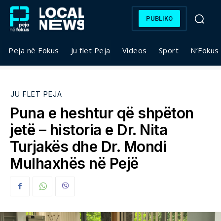
PUBLIKO
Peja në Fokus
Ju flet Peja
Videos
Sport
N’Fokus
JU FLET PEJA
Puna e heshtur që shpëton
jetë – historia e Dr. Nita
Turjakës dhe Dr. Mondi
Mulhaxhës në Pejë