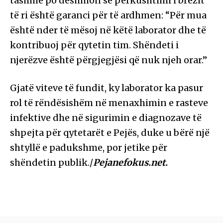
tashmë po dëshmon se përkushtimi i brezit
të ri është garanci për të ardhmen: “Për mua
është nder të mësoj në këtë laborator dhe të
kontribuoj për qytetin tim. Shëndeti i
njerëzve është përgjegjësi që nuk njeh orar.”
Gjatë viteve të fundit, ky laborator ka pasur
rol të rëndësishëm në menaxhimin e rasteve
infektive dhe në sigurimin e diagnozave të
shpejta për qytetarët e Pejës, duke u bërë një
shtyllë e padukshme, por jetike për
shëndetin publik./
Pejanefokus.net.