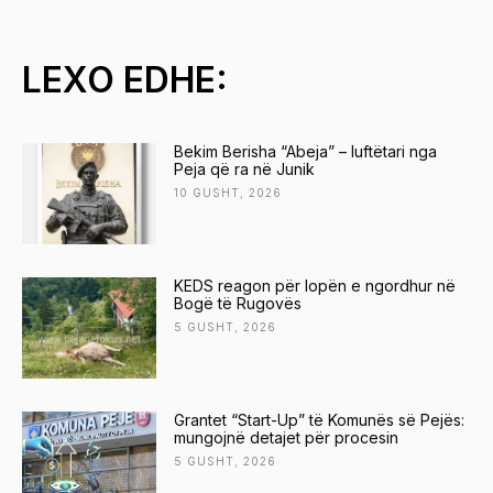
LEXO EDHE:
Bekim Berisha “Abeja” – luftëtari nga
Peja që ra në Junik
10 GUSHT, 2026
KEDS reagon për lopën e ngordhur në
Bogë të Rugovës
5 GUSHT, 2026
Grantet “Start-Up” të Komunës së Pejës:
mungojnë detajet për procesin
5 GUSHT, 2026