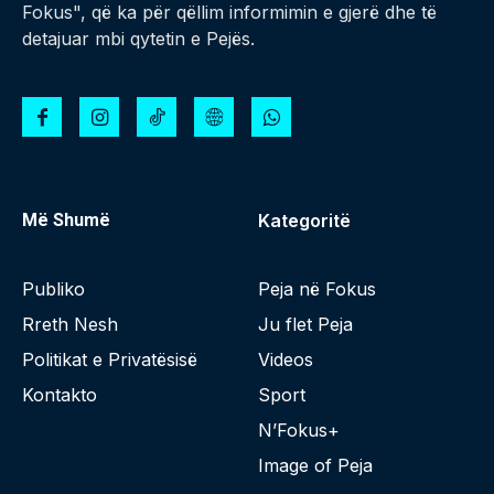
Fokus", që ka për qëllim informimin e gjerë dhe të
detajuar mbi qytetin e Pejës.
Më Shumë
Kategoritë
Publiko
Peja në Fokus
Rreth Nesh
Ju flet Peja
Politikat e Privatësisë
Videos
Kontakto
Sport
N’Fokus+
Image of Peja