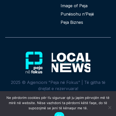
Image of Peja
Punësohu n’Pejë
Peja Biznes
2025 © Agjencioni "Peja në Fokus" | Të gjitha të
drejtat e rezervuara!
Ne përdorim cookies për t’u siguruar që ju japim përvojën më të
mirë në website. Nëse vazhdoni ta përdorni këtë faqe, do të
supozojmë se jeni të kënaqur me të.
Krijuar me ♥ nga
SPREHT
Ok