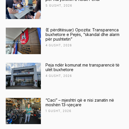
5 GUSHT, 2026
(E përditësuar) Opozita: Transparenca
buxhetore e Pejës, “skandal dhe alarm
për pushtetin”
4 GUSHT, 2026
Peja ndër komunat me transparencë të
ulët buxhetore
4 GUSHT, 2026
“Caci” – mjeshtri që e nisi zanatin në
moshën 13-vjeçare
1 GUSHT, 2026