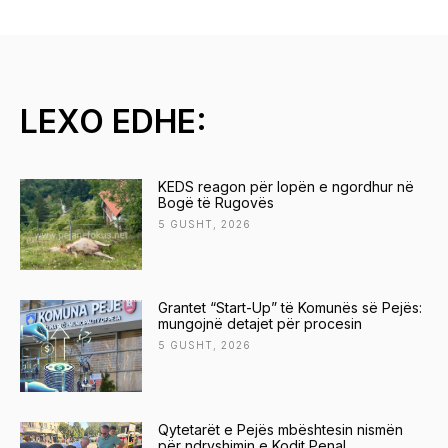
LEXO EDHE:
KEDS reagon për lopën e ngordhur në
Bogë të Rugovës
5 GUSHT, 2026
Grantet “Start-Up” të Komunës së Pejës:
mungojnë detajet për procesin
5 GUSHT, 2026
Qytetarët e Pejës mbështesin nismën
për ndryshimin e Kodit Penal