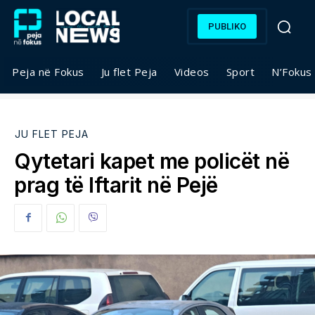
PUBLIKO
Peja në Fokus
Ju flet Peja
Videos
Sport
N’Fokus
JU FLET PEJA
Qytetari kapet me policët në
prag të Iftarit në Pejë