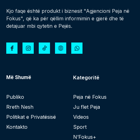
Kjo faqe është produkt i biznesit "Agjencioni Peja në
Fokus", që ka për qëllim informimin e gjerë dhe të
detajuar mbi qytetin e Pejës.
Më Shumë
Kategoritë
Publiko
Peja në Fokus
Rreth Nesh
Ju flet Peja
Politikat e Privatësisë
Videos
Kontakto
Sport
N’Fokus+