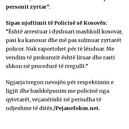
personit zyrtar”.
Sipas njoftimit të Policisë së Kosovës:
“Është arrestuar i dyshuari mashkull kosovar,
pasi ka kanosur dhe më pas sulmuar zyrtarët
policor. Nuk raportohet për të lënduar. Me
vendim të prokurorit është liruar dhe rasti
shkon në procedurë të rregullt.”
Ngjarja tregon nevojën për respektimin e
ligjit dhe bashkëpunim me policinë nga
qytetarët, veçanërisht në periudha të
ndjeshme të ditës.
/Pejanefokus.net.