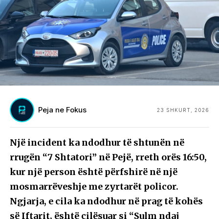
Peja ne Fokus
23 SHKURT, 2026
Një incident ka ndodhur të shtunën në
rrugën “7 Shtatori” në Pejë, rreth orës 16:50,
kur një person është përfshirë në një
mosmarrëveshje me zyrtarët policor.
Ngjarja, e cila ka ndodhur në prag të kohës
së Iftarit, është cilësuar si “Sulm ndaj