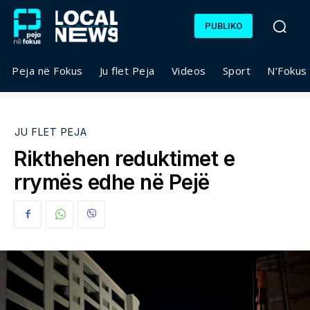
PUBLIKO
Peja në Fokus
Ju flet Peja
Videos
Sport
N’Fokus
JU FLET PEJA
Rikthehen reduktimet e
rrymës edhe në Pejë