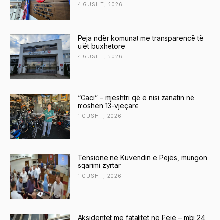
4 GUSHT, 2026
Peja ndër komunat me transparencë të
ulët buxhetore
4 GUSHT, 2026
“Caci” – mjeshtri që e nisi zanatin në
moshën 13-vjeçare
1 GUSHT, 2026
Tensione në Kuvendin e Pejës, mungon
sqarimi zyrtar
1 GUSHT, 2026
Aksidentet me fatalitet në Pejë – mbi 24