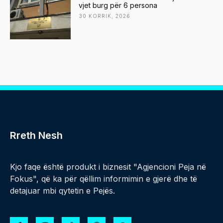
vjet burg për 6 persona
30 KORRIK, 2026
Rreth Nesh
Kjo faqe është produkt i biznesit "Agjencioni Peja në
Fokus", që ka për qëllim informimin e gjerë dhe të
detajuar mbi qytetin e Pejës.