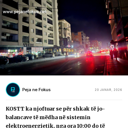
Peja ne Fokus
20 JANAR, 2026
KOSTT ka njoftuar se për shkak të jo-
balancave të mëdha në sistemin
elektroenergjetik, nga ora 10:00 do të