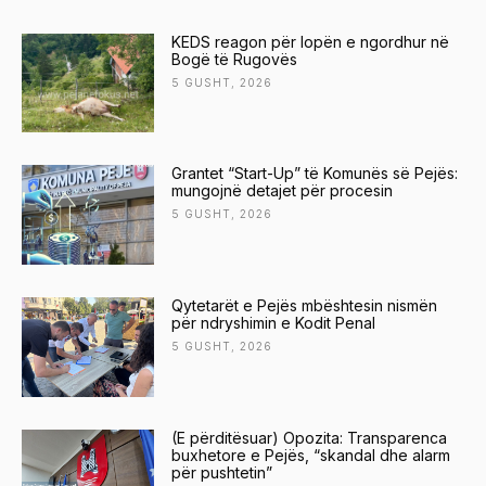
KEDS reagon për lopën e ngordhur në
Bogë të Rugovës
5 GUSHT, 2026
Grantet “Start-Up” të Komunës së Pejës:
mungojnë detajet për procesin
5 GUSHT, 2026
Qytetarët e Pejës mbështesin nismën
për ndryshimin e Kodit Penal
5 GUSHT, 2026
(E përditësuar) Opozita: Transparenca
buxhetore e Pejës, “skandal dhe alarm
për pushtetin”