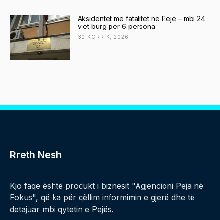
Aksidentet me fatalitet në Pejë – mbi 24
vjet burg për 6 persona
30 KORRIK, 2026
Rreth Nesh
Kjo faqe është produkt i biznesit "Agjencioni Peja në
Fokus", që ka për qëllim informimin e gjerë dhe të
detajuar mbi qytetin e Pejës.