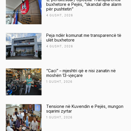
buxhetore e Pejës, “skandal dhe alarm
për pushtetin”
4 GUSHT, 2026
Peja ndër komunat me transparencë të
ulët buxhetore
4 GUSHT, 2026
“Caci” – mjeshtri që e nisi zanatin në
moshën 13-vjeçare
1 GUSHT, 2026
Tensione në Kuvendin e Pejës, mungon
sqarimi zyrtar
1 GUSHT, 2026