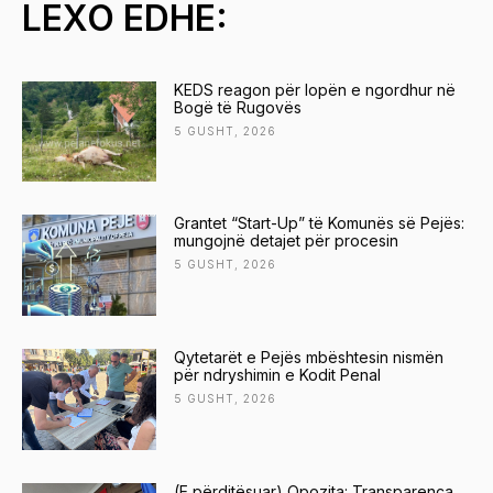
LEXO EDHE:
KEDS reagon për lopën e ngordhur në
Bogë të Rugovës
5 GUSHT, 2026
Grantet “Start-Up” të Komunës së Pejës:
mungojnë detajet për procesin
5 GUSHT, 2026
Qytetarët e Pejës mbështesin nismën
për ndryshimin e Kodit Penal
5 GUSHT, 2026
(E përditësuar) Opozita: Transparenca