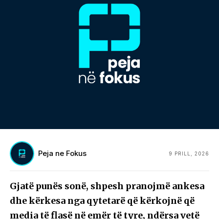
Peja ne Fokus
9 PRILL, 2026
Gjatë punës sonë, shpesh pranojmë ankesa
dhe kërkesa nga qytetarë që kërkojnë që
media të flasë në emër të tyre, ndërsa vetë