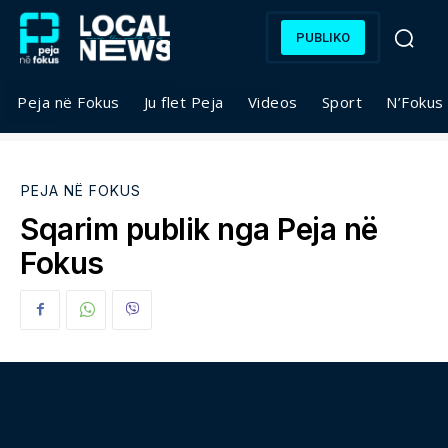
PUBLIKO
Peja në Fokus
Ju flet Peja
Videos
Sport
N’Fokus
PEJA NË FOKUS
Sqarim publik nga Peja në
Fokus