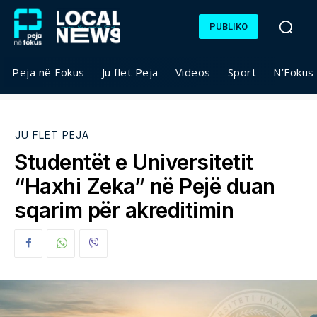
PUBLIKO
Peja në Fokus
Ju flet Peja
Videos
Sport
N’Fokus
JU FLET PEJA
Studentët e Universitetit
“Haxhi Zeka” në Pejë duan
sqarim për akreditimin