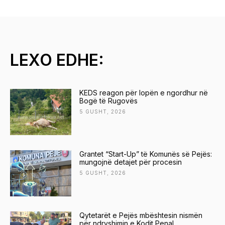
LEXO EDHE:
KEDS reagon për lopën e ngordhur në
Bogë të Rugovës
5 GUSHT, 2026
Grantet “Start-Up” të Komunës së Pejës:
mungojnë detajet për procesin
5 GUSHT, 2026
Qytetarët e Pejës mbështesin nismën
për ndryshimin e Kodit Penal