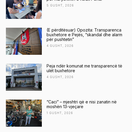
5 GUSHT, 2026
(E përditësuar) Opozita: Transparenca
buxhetore e Pejës, “skandal dhe alarm
për pushtetin”
4 GUSHT, 2026
Peja ndër komunat me transparencë të
ulët buxhetore
4 GUSHT, 2026
“Caci” – mjeshtri që e nisi zanatin në
moshën 13-vjeçare
1 GUSHT, 2026