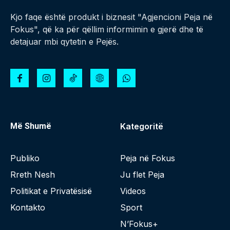
Kjo faqe është produkt i biznesit "Agjencioni Peja në
Fokus", që ka për qëllim informimin e gjerë dhe të
detajuar mbi qytetin e Pejës.
Më Shumë
Kategoritë
Publiko
Peja në Fokus
Rreth Nesh
Ju flet Peja
Politikat e Privatësisë
Videos
Kontakto
Sport
N’Fokus+