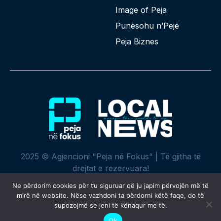
Image of Peja
Punësohu n’Pejë
Peja Biznes
2025 © Agjencioni "Peja në Fokus" | Të gjitha të
drejtat e rezervuara!
Ne përdorim cookies për t’u siguruar që ju japim përvojën më të
mirë në website. Nëse vazhdoni ta përdorni këtë faqe, do të
supozojmë se jeni të kënaqur me të.
Krijuar me ♥ nga
SPREHT
Ok