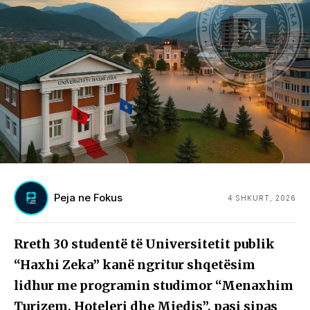
Peja ne Fokus
4 SHKURT, 2026
Rreth 30 studentë të Universitetit publik
“Haxhi Zeka” kanë ngritur shqetësim
lidhur me programin studimor “Menaxhim
Turizem, Hoteleri dhe Mjedis”, pasi sipas