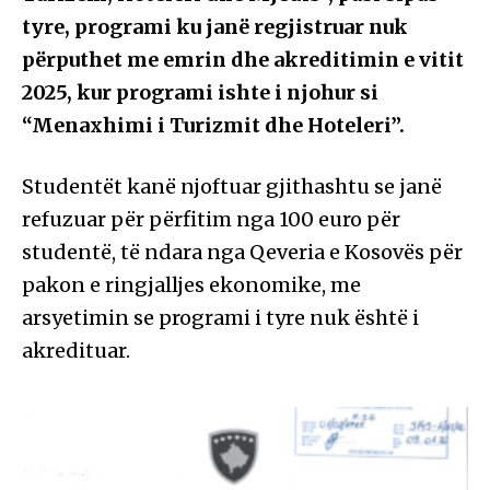
tyre, programi ku janë regjistruar nuk
përputhet me emrin dhe akreditimin e vitit
2025, kur programi ishte i njohur si
“Menaxhimi i Turizmit dhe Hoteleri”.
Studentët kanë njoftuar gjithashtu se janë
refuzuar për përfitim nga 100 euro për
studentë, të ndara nga Qeveria e Kosovës për
pakon e ringjalljes ekonomike, me
arsyetimin se programi i tyre nuk është i
akredituar.