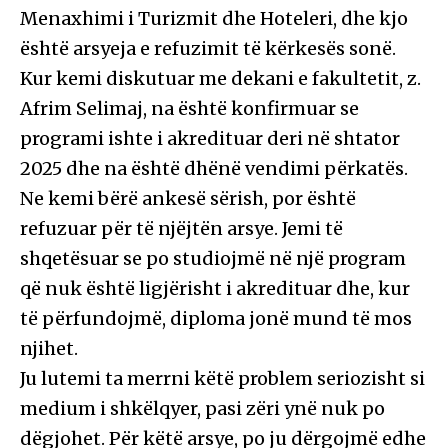
Menaxhimi i Turizmit dhe Hoteleri, dhe kjo
është arsyeja e refuzimit të kërkesës sonë.
Kur kemi diskutuar me dekani e fakultetit, z.
Afrim Selimaj, na është konfirmuar se
programi ishte i akredituar deri në shtator
2025 dhe na është dhënë vendimi përkatës.
Ne kemi bërë ankesë sërish, por është
refuzuar për të njëjtën arsye. Jemi të
shqetësuar se po studiojmë në një program
që nuk është ligjërisht i akredituar dhe, kur
të përfundojmë, diploma jonë mund të mos
njihet.
Ju lutemi ta merrni këtë problem seriozisht si
medium i shkëlqyer, pasi zëri ynë nuk po
dëgjohet. Për këtë arsye, po ju dërgojmë edhe