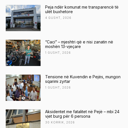
Peja ndër komunat me transparencë të
ulët buxhetore
4 GUSHT, 2026
“Caci” – mjeshtri që e nisi zanatin në
moshën 13-vjeçare
1 GUSHT, 2026
Tensione në Kuvendin e Pejës, mungon
sqarimi zyrtar
1 GUSHT, 2026
Aksidentet me fatalitet në Pejë – mbi 24
vjet burg për 6 persona
30 KORRIK, 2026