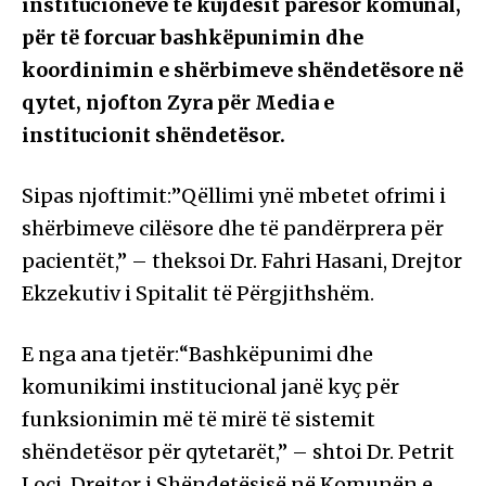
institucioneve të kujdesit parësor komunal,
për të forcuar bashkëpunimin dhe
koordinimin e shërbimeve shëndetësore në
qytet, njofton Zyra për Media e
institucionit shëndetësor.
Sipas njoftimit:”Qëllimi ynë mbetet ofrimi i
shërbimeve cilësore dhe të pandërprera për
pacientët,” – theksoi Dr. Fahri Hasani, Drejtor
Ekzekutiv i Spitalit të Përgjithshëm.
E nga ana tjetër:“Bashkëpunimi dhe
komunikimi institucional janë kyç për
funksionimin më të mirë të sistemit
shëndetësor për qytetarët,” – shtoi Dr. Petrit
Loci, Drejtor i Shëndetësisë në Komunën e