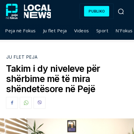
PUBLIKO
Peja në Fokus
Ju flet Peja
Videos
Sport
N’Fokus
JU FLET PEJA
Takim i dy niveleve për
shërbime më të mira
shëndetësore në Pejë