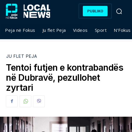
PUBLIKO
Peja në Fokus
Ju flet Peja
Videos
Sport
N’Fokus
JU FLET PEJA
Tentoi futjen e kontrabandës
në Dubravë, pezullohet
zyrtari