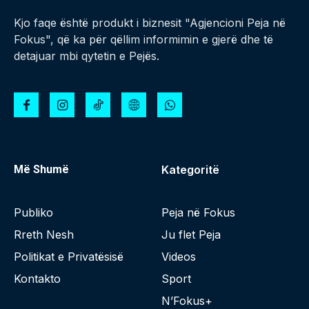
Kjo faqe është produkt i biznesit "Agjencioni Peja në
Fokus", që ka për qëllim informimin e gjerë dhe të
detajuar mbi qytetin e Pejës.
Më Shumë
Kategoritë
Publiko
Peja në Fokus
Rreth Nesh
Ju flet Peja
Politikat e Privatësisë
Videos
Kontakto
Sport
N’Fokus+