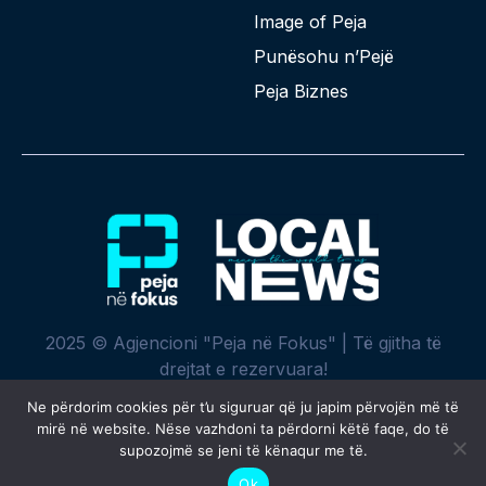
Image of Peja
Punësohu n’Pejë
Peja Biznes
2025 © Agjencioni "Peja në Fokus" | Të gjitha të
drejtat e rezervuara!
Ne përdorim cookies për t’u siguruar që ju japim përvojën më të
mirë në website. Nëse vazhdoni ta përdorni këtë faqe, do të
supozojmë se jeni të kënaqur me të.
Krijuar me ♥ nga
SPREHT
Ok