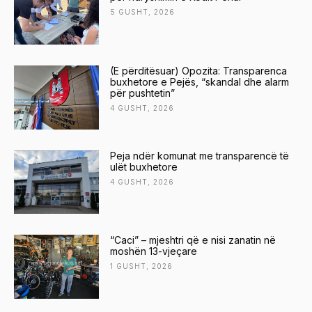
5 GUSHT, 2026
(E përditësuar) Opozita: Transparenca
buxhetore e Pejës, “skandal dhe alarm
për pushtetin”
4 GUSHT, 2026
Peja ndër komunat me transparencë të
ulët buxhetore
4 GUSHT, 2026
“Caci” – mjeshtri që e nisi zanatin në
moshën 13-vjeçare
1 GUSHT, 2026